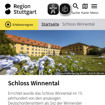
Zum Hauptinhalt springen
Zur Suche springen
Zur Hauptnavigation
Zum Footer springen
Suche
Karte
Menü
Startseite
Schloss Winnental
Erlebnisregion
Suchbegriff
Das könnte Sie interessieren
Stadtführungen
Events & Tickets
Ausflugsziele
Erlebnisse
© Stuttgart-Marketing GmbH, Achim Mende
Wein
Radfahren
Schloss Winnental
Wandern
Errichtet wurde das Schloss Winnental im 15.
Jahrhundert von den ansässigen
Deutschordensrittern als Sitz der Winnender