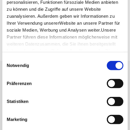
personalisieren, Funktionen fürsoziale Medien anbieten
Verkehrs- und Tarifverbund Stuttgart GmbH
zu können und die Zugriffe auf unsere Website
Fahrplanauskunft des VVS
zuanalysieren. Außerdem geben wir Informationen zu
Deutsche Bahn AG
Ihrer Verwendung unsererWebsite an unsere Partner für
Fahrplanauskunft der DB
soziale Medien, Werbung und Analysen weiter.Unsere
Google Maps
Partner führen diese Informationen möglicherweise mit
Google Maps Route
weiteren Datenzusammen, die Sie ihnen bereitgestellt
haben oder die sie im Rahmen IhrerNutzung der Dienste
gesammelt haben.
Einwilligungsauswahl
Impressum
|
Datenschutzerklärung
Notwendig
Lassen Sie sich inspirieren!
Präferenzen
Mit unserem Newsletter bleiben Sie zu Events,
Highlights und aktuellen Angeboten in
Stuttgart und Region immer up-to-date.
Statistiken
Marketing
Abonnieren