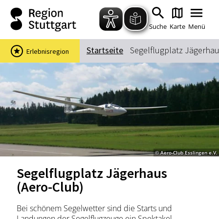
Zum Hauptinhalt springen
Zur Suche springen
Zur Hauptnavigation
Zum Footer springen
Suche
Karte
Menü
Startseite
Segelflugplatz Jägerhau
Erlebnisregion
Suchbegriff
Das könnte Sie interessieren
Stadtführungen
Events & Tickets
Ausflugsziele
Erlebnisse
© Aero-Club Esslingen e.V.
Wein
Radfahren
Segelflugplatz Jägerhaus
Wandern
(Aero-Club)
Bei schönem Segelwetter sind die Starts und
Landungen der Segelflugzeuge ein Spektakel.