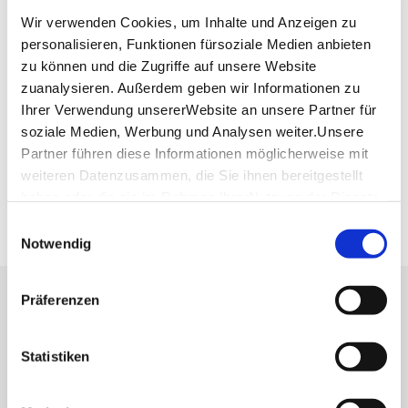
Website:
www.aero-club-esslingen.de
Wir verwenden Cookies, um Inhalte und Anzeigen zu
personalisieren, Funktionen fürsoziale Medien anbieten
zu können und die Zugriffe auf unsere Website
Planen Sie Ihre Anreise
Verkehrs- und Tarifverbund Stuttgart GmbH
zuanalysieren. Außerdem geben wir Informationen zu
Ihrer Verwendung unsererWebsite an unsere Partner für
Fahrplanauskunft des VVS
soziale Medien, Werbung und Analysen weiter.Unsere
Deutsche Bahn AG
Partner führen diese Informationen möglicherweise mit
Fahrplanauskunft der DB
weiteren Datenzusammen, die Sie ihnen bereitgestellt
Google Maps
haben oder die sie im Rahmen IhrerNutzung der Dienste
Google Maps Route
gesammelt haben.
Einwilligungsauswahl
Impressum
|
Datenschutzerklärung
Notwendig
Präferenzen
Lassen Sie sich inspirieren!
Mit unserem Newsletter bleiben Sie zu Events,
Statistiken
Highlights und aktuellen Angeboten in
Stuttgart und Region immer up-to-date.