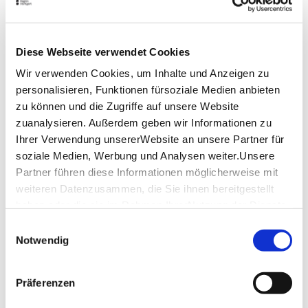
Kostenloser Eintritt Schwimmbad (Badezeit: 2
Std.)
Infos zur ErlebnisCard
Diese Webseite verwendet Cookies
Wir verwenden Cookies, um Inhalte und Anzeigen zu
Öffnungszeiten
personalisieren, Funktionen fürsoziale Medien anbieten
zu können und die Zugriffe auf unsere Website
Aktuelle Informationen zu Öffnungszeiten, Preisen
zuanalysieren. Außerdem geben wir Informationen zu
und Kontaktdetails finden Sie auf
Ihrer Verwendung unsererWebsite an unsere Partner für
www.stuttgarterbaeder.de/solebadcannstatt
soziale Medien, Werbung und Analysen weiter.Unsere
Lage & Kontakt
Partner führen diese Informationen möglicherweise mit
weiteren Datenzusammen, die Sie ihnen bereitgestellt
SoleBad Cannstatt
haben oder die sie im Rahmen IhrerNutzung der Dienste
Sulzerrainstraße 2
gesammelt haben.
70372 Stuttgart
Einwilligungsauswahl
Impressum
|
Datenschutzerklärung
Notwendig
Telefon:
+49 (0)711 216 662 70 (Kasse, Auskunft)
Website:
stuttgarterbaeder.de
Präferenzen