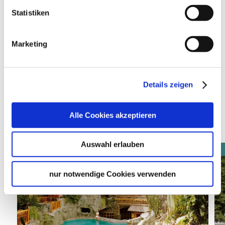
Planen Sie Ihre Anreise
Statistiken
Verkehrs- und Tarifverbund Stuttgart GmbH
Fahrplanauskunft des VVS
Marketing
Deutsche Bahn AG
Fahrplanauskunft der DB
Google Maps
Details zeigen
Google Maps Route
Alle Cookies akzeptieren
Weitere Thermen in Stuttgart
Auswahl erlauben
nur notwendige Cookies verwenden