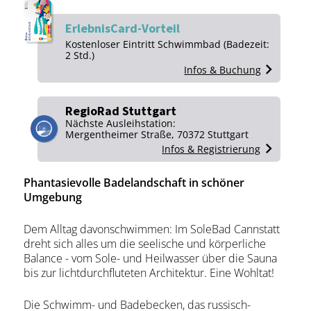
ErlebnisCard-Vorteil
Kos­ten­lo­ser Ein­tritt Schwimm­bad (Ba­de­zeit:
2 Std.)
Infos & Buchung
RegioRad Stuttgart
Nächste Ausleihstation:
Mergentheimer Straße, 70372 Stuttgart
Infos & Registrierung
Phantasievolle Badelandschaft in schöner
Umgebung
Dem Alltag davonschwimmen: Im SoleBad Cannstatt
dreht sich alles um die seelische und körperliche
Balance - vom Sole- und Heilwasser über die Sauna
bis zur lichtdurchfluteten Architektur. Eine Wohltat!
Die Schwimm- und Badebecken, das russisch-