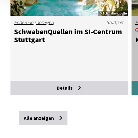
© Schwabenquelle
Entfernung anzeigen
Stuttgart
E
Schwa­ben­Quel­len im SI-Cen­trum
Stutt­gart
Details
Alle anzeigen