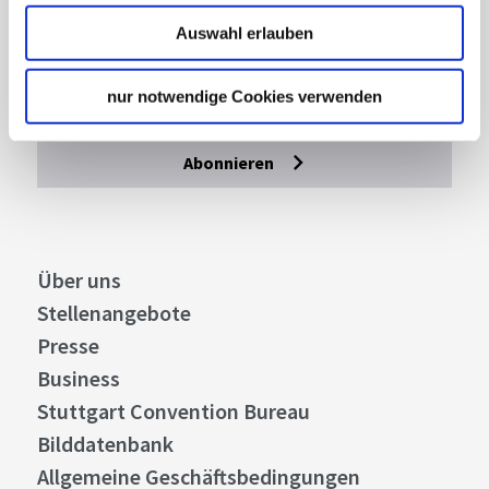
Mit unserem Newsletter bleiben Sie zu Events,
Auswahl erlauben
Highlights und aktuellen Angeboten in
Stuttgart und Region immer up-to-date.
nur notwendige Cookies verwenden
Abonnieren
Über uns
Stellenangebote
Presse
Business
Stuttgart Convention Bureau
Bilddatenbank
Allgemeine Geschäftsbedingungen