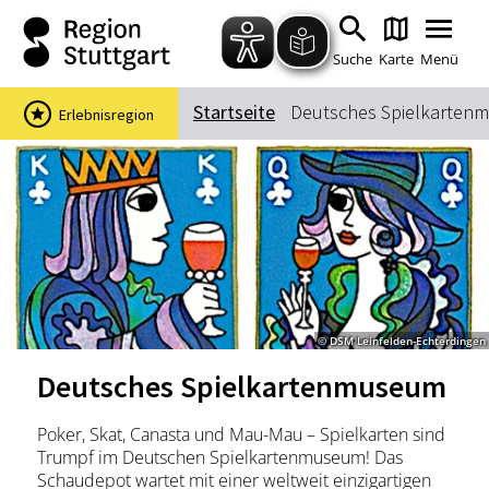
Zum Hauptinhalt springen
Zur Suche springen
Zur Hauptnavigation
Zum Footer springen
Suche
Karte
Menü
Startseite
Deutsches Spielkarten
Erlebnisregion
Suchbegriff
Das könnte Sie interessieren
Stadtführungen
Events & Tickets
Ausflugsziele
Erlebnisse
© DSM Leinfelden-Echterdingen
Wein
Radfahren
Deutsches Spielkartenmuseum
Wandern
Poker, Skat, Canasta und Mau-Mau – Spielkarten sind
Trumpf im Deutschen Spielkartenmuseum! Das
Schaudepot wartet mit einer weltweit einzigartigen