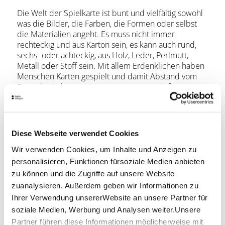
Die Welt der Spielkarte ist bunt und vielfältig sowohl
was die Bilder, die Farben, die Formen oder selbst
die Materialien angeht. Es muss nicht immer
rechteckig und aus Karton sein, es kann auch rund,
sechs- oder achteckig, aus Holz, Leder, Perlmutt,
Metall oder Stoff sein. Mit allem Erdenklichen haben
Menschen Karten gespielt und damit Abstand vom
Ernst des Lebens genommen, um zu genießen.
Viel Freude in der Ausstellung!
Öffnungszeiten
Diese Webseite verwendet Cookies
Wir verwenden Cookies, um Inhalte und Anzeigen zu
Mittwoch
personalisieren, Funktionen fürsoziale Medien anbieten
14.00 Uhr - 17.00 Uhr
zu können und die Zugriffe auf unsere Website
Lage & Kontakt
zuanalysieren. Außerdem geben wir Informationen zu
Ihrer Verwendung unsererWebsite an unsere Partner für
Deutsches Spielkarten Museum
soziale Medien, Werbung und Analysen weiter.Unsere
Schönbuchstraße 32
Partner führen diese Informationen möglicherweise mit