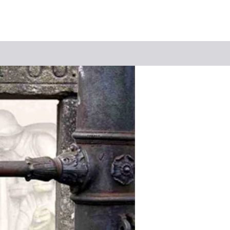
Suchbegriff
Das könnte Sie interessieren
Stadtführungen
Events & Tickets
Ausflugsziele
Erlebnisse
Wein
Radfahren
Wandern