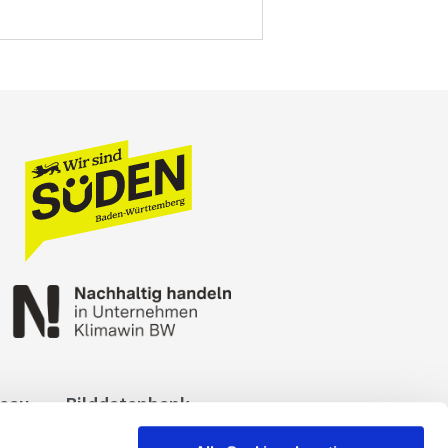
reau
Bilddatenbank