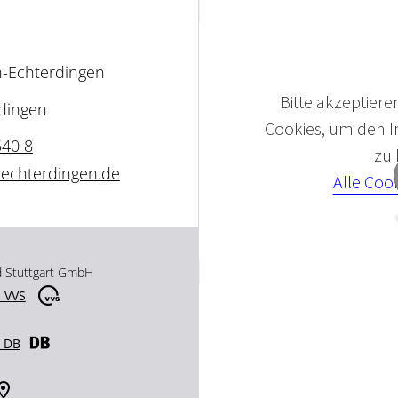
-Echterdingen
Bitte akzeptieren
rdingen
Cookies, um den In
540 8
zu
-echterdingen.de
Alle Coo
d Stuttgart GmbH
 VVS
r DB