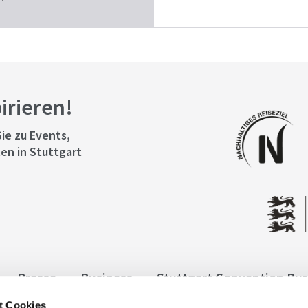
pirieren!
ie zu Events,
en in Stuttgart
Presse
Business
Stuttgart Convention Bu
t Cookies