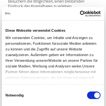
Besuchern die Möglichkeit, einen bleibenden
Eindruck des Knastalltages zu erleben.
Sonderausstellungen ergänzen und erweitern die
Dauerausstellung.
Diese Webseite verwendet Cookies
Öffnungszeiten
Wir verwenden Cookies, um Inhalte und Anzeigen zu
personalisieren, Funktionen fürsoziale Medien anbieten
Montag
-
zu können und die Zugriffe auf unsere Website
zuanalysieren. Außerdem geben wir Informationen zu
Dienstag
-
Ihrer Verwendung unsererWebsite an unsere Partner für
Mittwoch
13:00 - 17:00
soziale Medien, Werbung und Analysen weiter.Unsere
Partner führen diese Informationen möglicherweise mit
Donnerstag
-
weiteren Datenzusammen, die Sie ihnen bereitgestellt
haben oder die sie im Rahmen IhrerNutzung der Dienste
Freitag
-
gesammelt haben.
Einwilligungsauswahl
Impressum
|
Datenschutzerklärung
Notwendig
Samstag
-
Sonntag
13:00 - 17:00