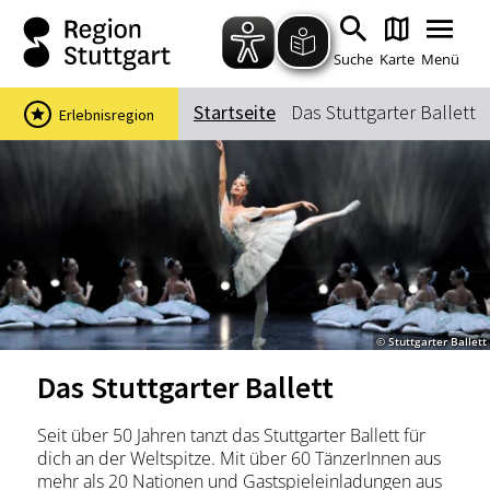
Zum Hauptinhalt springen
Zur Suche springen
Zur Hauptnavigation
Zum Footer springen
Suche
Karte
Menü
Startseite
Das Stuttgarter Ballett
Erlebnisregion
Suchbegriff
Das könnte Sie interessieren
Stadtführungen
Events & Tickets
Ausflugsziele
Erlebnisse
© Stuttgarter Ballett
Wein
Radfahren
Das Stuttgarter Ballett
Wandern
Seit über 50 Jahren tanzt das Stuttgarter Ballett für
dich an der Weltspitze. Mit über 60 TänzerInnen aus
mehr als 20 Nationen und Gastspieleinladungen aus