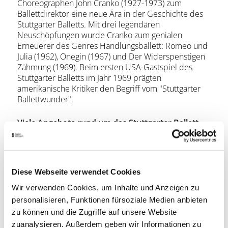
Choreographen John Cranko (1927-1973) zum
Ballettdirektor eine neue Ära in der Geschichte des
Stuttgarter Balletts. Mit drei legendären
Neuschöpfungen wurde Cranko zum genialen
Erneuerer des Genres Handlungsballett: Romeo und
Julia (1962), Onegin (1967) und Der Widerspenstigen
Zähmung (1969). Beim ersten USA-Gastspiel des
Stuttgarter Balletts im Jahr 1969 prägten
amerikanische Kritiker den Begriff vom "Stuttgarter
Ballettwunder".
Viele Angebote rund um das Stuttgarter Ballett
finden Sie unter
www.stuttgart-
tourist.de/kultur-erleben
Theaterkasse
Diese Webseite verwendet Cookies
Wir verwenden Cookies, um Inhalte und Anzeigen zu
im Schauspielhaus
personalisieren, Funktionen fürsoziale Medien anbieten
Oberer Schloßgarten 6
70173 Stuttgart
zu können und die Zugriffe auf unsere Website
Montag bis Freitag 10 bis 18 Uhr
zuanalysieren. Außerdem geben wir Informationen zu