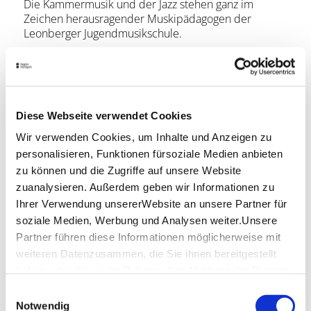
Die Kammermusik und der Jazz stehen ganz im
Zeichen herausragender Muskipädagogen der
Leonberger Jugendmusikschule.
Die Leonberger Theatergruppe bühne 16 und die
VHS-Theatergruppe Vollmond proben hier
regelmäßig und bringen ihre Werke auf die Bühne.
Diese Webseite verwendet Cookies
Lage & Kontakt
Wir verwenden Cookies, um Inhalte und Anzeigen zu
Theater im Spitalhof
personalisieren, Funktionen fürsoziale Medien anbieten
Klosterstraße 2
zu können und die Zugriffe auf unsere Website
71229 Leonberg
zuanalysieren. Außerdem geben wir Informationen zu
Telefon:
+49 (0) 7152 990 14 02
Ihrer Verwendung unsererWebsite an unsere Partner für
Mail:
theater@leonberg.de
soziale Medien, Werbung und Analysen weiter.Unsere
Partner führen diese Informationen möglicherweise mit
Website:
www.leonberg.de
weiteren Datenzusammen, die Sie ihnen bereitgestellt
haben oder die sie im Rahmen IhrerNutzung der Dienste
gesammelt haben.
Planen Sie Ihre Anreise
Einwilligungsauswahl
Impressum
|
Datenschutzerklärung
Notwendig
Verkehrs- und Tarifverbund Stuttgart GmbH