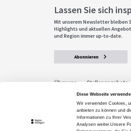
Lassen Sie sich ins
Mit unserem Newsletter bleiben S
Highlights und aktuellen Angebot
und Region immer up-to-date.
Abonnieren
Über uns
Stellenangebote
Diese Webseite verwende
Allgemeine Geschäftsbedingu
Wir verwenden Cookies, um
stuttgart.de
Barrierefreihe
anbieten zu können und di
Informationen zu Ihrer Ve
Analysen weiter.Unsere Pa