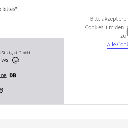
ilettes"
Bitte akzeptieren
Cookies, um den In
zu
Alle Coo
d Stuttgart GmbH
 VVS
r DB