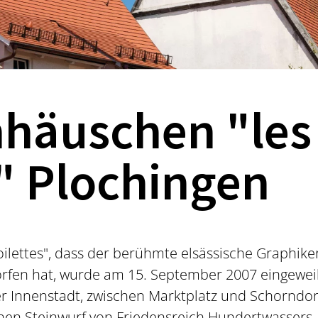
nhäuschen "les
s" Plochingen
ilettes", dass der berühmte elsässische Graphiker,
orfen hat, wurde am 15. September 2007 eingewei
der Innenstadt, zwischen Marktplatz und Schorndorf
en Steinwurf von Friedensreich Hundertwassers 