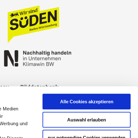
reau
Bilddatenbank
okies
Impressum
Alle Cookies akzeptieren
le Medien
ir
Auswahl erlauben
, Werbung und
nur notwendige Cookies verwenden