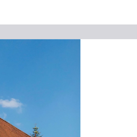
Suchbegriff
Das könnte Sie interessieren
Stadtführungen
Events & Tickets
Ausflugsziele
Erlebnisse
Wein
Radfahren
Wandern