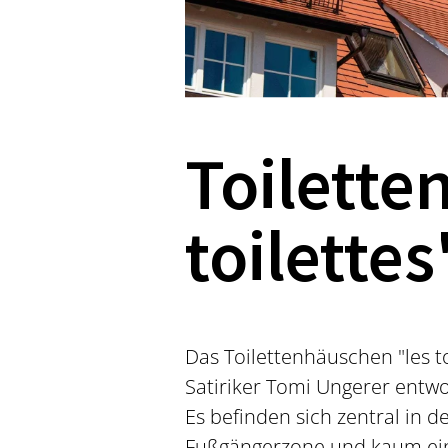
Toilette
toilette
Das Toilettenhäuschen "les to
Satiriker Tomi Ungerer entw
Es befinden sich zentral in 
Fußgängerzone und kaum ein