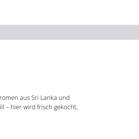
Suchbegriff
Das könnte Sie interessieren
Stadtführungen
Events & Tickets
Ausflugsziele
Erlebnisse
 Aromen aus Sri Lanka und
Wein
Radfahren
 – hier wird frisch gekocht,
Wandern