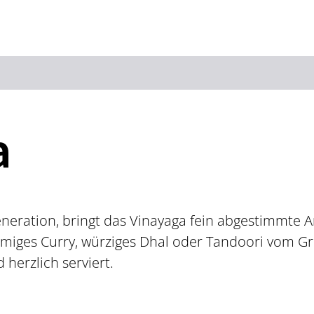
Zum Hauptinhalt springen
Zur Suche springen
Zur Hauptnavigation
Zum Footer springen
a
eneration, bringt das Vinayaga fein abgestimmte
miges Curry, würziges Dhal oder Tandoori vom Grill
herzlich serviert.