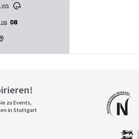
 VVS
r DB
pirieren!
ie zu Events,
en in Stuttgart