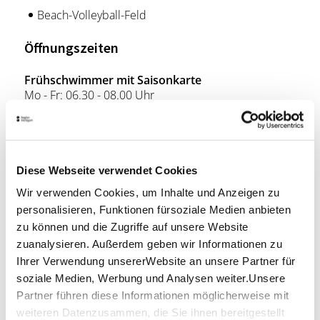
Beach-Volleyball-Feld
Öffnungszeiten
Frühschwimmer mit Saisonkarte
Mo - Fr: 06.30 - 08.00 Uhr
Allgemeine Öffnungszeiten
Mo - So, Feiertag: 08.00 - 20.00 Uhr
Diese Webseite verwendet Cookies
Kassenschluss: 60 Minuten vor Schließung,
Badeschluss: 20 Minuten vor Schließung.
Wir verwenden Cookies, um Inhalte und Anzeigen zu
personalisieren, Funktionen fürsoziale Medien anbieten
Ab September schließt das Waldfreibad um 19.00
zu können und die Zugriffe auf unsere Website
Uhr.
zuanalysieren. Außerdem geben wir Informationen zu
Ihrer Verwendung unsererWebsite an unsere Partner für
Lage & Kontakt
soziale Medien, Werbung und Analysen weiter.Unsere
Waldfreibad Holzgerlingen
Partner führen diese Informationen möglicherweise mit
Hinter den Weingärten
weiteren Datenzusammen, die Sie ihnen bereitgestellt