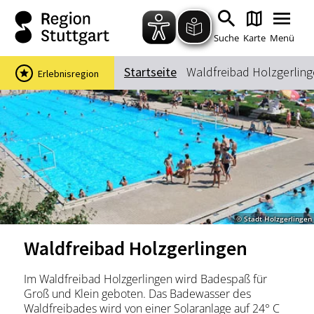
Zum Hauptinhalt springen
Zur Suche springen
Zur Hauptnavigation
Zum Footer springen
Suche
Karte
Menü
Startseite
Waldfreibad Holzgerlin
Erlebnisregion
Suchbegriff
Das könnte Sie interessieren
Stadtführungen
Events & Tickets
Ausflugsziele
Erlebnisse
© Stadt Holzgerlingen
Wein
Radfahren
Waldfreibad Holzgerlingen
Wandern
Im Waldfreibad Holzgerlingen wird Badespaß für
Groß und Klein geboten. Das Badewasser des
Waldfreibades wird von einer Solaranlage auf 24° C