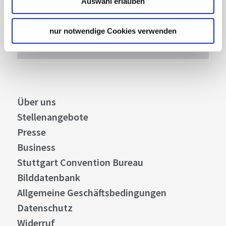
Auswahl erlauben
Stuttgart und Region immer up-to-date.
nur notwendige Cookies verwenden
Abonnieren
Über uns
Stellenangebote
Presse
Business
Stuttgart Convention Bureau
Bilddatenbank
Allgemeine Geschäftsbedingungen
Datenschutz
Widerruf