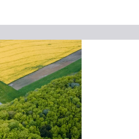
Suchbegriff
Das könnte Sie interessieren
Stadtführungen
Events & Tickets
Ausflugsziele
Erlebnisse
Wein
Radfahren
Wandern