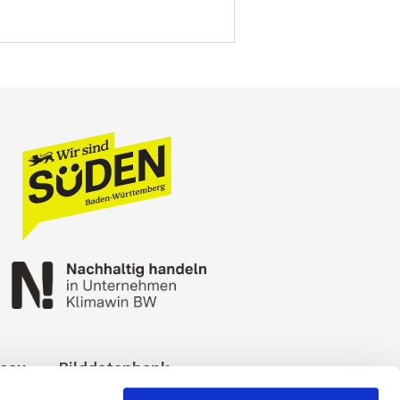
reau
Bilddatenbank