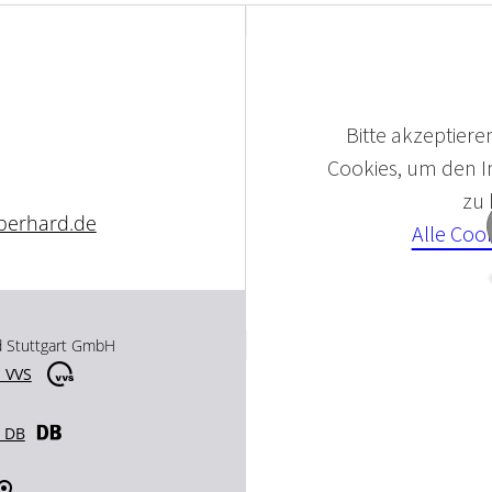
Bitte akzeptieren
Cookies, um den In
zu
berhard.de
Alle Coo
d Stuttgart GmbH
 VVS
r DB