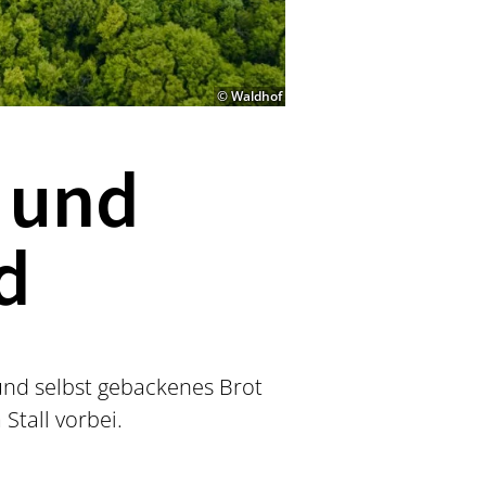
© Waldhof
a und
d
und selbst gebackenes Brot
tall vorbei.