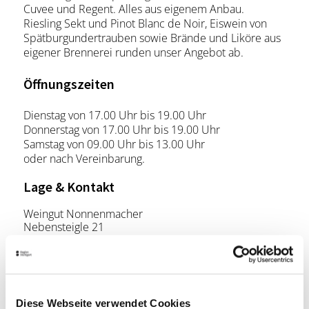
Cuvee und Regent. Alles aus eigenem Anbau.
Riesling Sekt und Pinot Blanc de Noir, Eiswein von
Spätburgundertrauben sowie Brände und Liköre aus
eigener Brennerei runden unser Angebot ab.
Öffnungszeiten
Dienstag von 17.00 Uhr bis 19.00 Uhr
Donnerstag von 17.00 Uhr bis 19.00 Uhr
Samstag von 09.00 Uhr bis 13.00 Uhr
oder nach Vereinbarung.
Lage & Kontakt
Weingut Nonnenmacher
Nebensteigle 21
71665 Vaihingen an der Enz
Telefon:
+49 (0)7042 171 78
Mail:
info@weingut-nonnenmacher.de
Diese Webseite verwendet Cookies
Website:
www.weingut-nonnenmacher.de