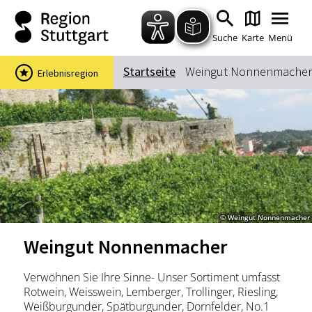
Zum Hauptinhalt springen
Zur Suche springen
Zur Hauptnavigation
Zum Footer springen
Suche
Karte
Menü
Startseite
Weingut Nonnenmacher
Erlebnisregion
Suchbegriff
Das könnte Sie interessieren
Stadtführungen
Events & Tickets
Ausflugsziele
Erlebnisse
© Weingut Nonnenmacher
Wein
Radfahren
Weingut Nonnenmacher
Wandern
Verwöhnen Sie Ihre Sinne- Unser Sortiment umfasst
Rotwein, Weisswein, Lemberger, Trollinger, Riesling,
Weißburgunder, Spätburgunder, Dornfelder, No.1