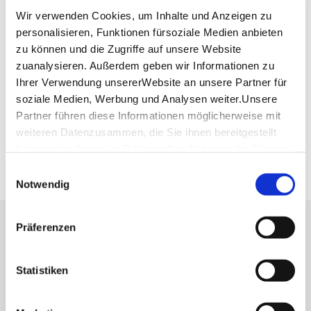
Wir verwenden Cookies, um Inhalte und Anzeigen zu
personalisieren, Funktionen fürsoziale Medien anbieten
Planen Sie Ihre Anreise
zu können und die Zugriffe auf unsere Website
Verkehrs- und Tarifverbund Stuttgart GmbH
zuanalysieren. Außerdem geben wir Informationen zu
Fahrplanauskunft des VVS
Ihrer Verwendung unsererWebsite an unsere Partner für
soziale Medien, Werbung und Analysen weiter.Unsere
Deutsche Bahn AG
Partner führen diese Informationen möglicherweise mit
Fahrplanauskunft der DB
weiteren Datenzusammen, die Sie ihnen bereitgestellt
Google Maps
haben oder die sie im Rahmen IhrerNutzung der Dienste
Google Maps Route
gesammelt haben.
Einwilligungsauswahl
Impressum
|
Datenschutzerklärung
Notwendig
Präferenzen
Lassen Sie sich inspirieren!
Mit unserem Newsletter bleiben Sie zu Events,
Statistiken
Highlights und aktuellen Angeboten in
Stuttgart und Region immer up-to-date.