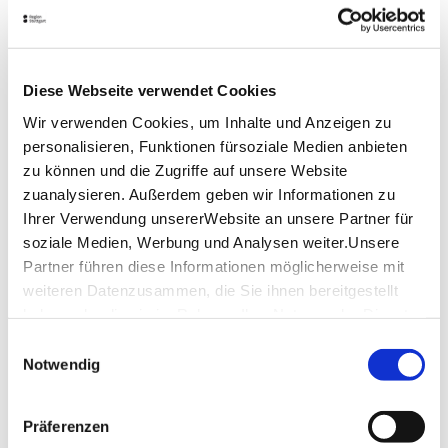
Ein Ausflug zum Wernhaldenpark lässt sich sehr gut
mit einer Wanderung auf dem
Roten-Socken-Weg
oder einem kurzen Spaziergang zum
Santiago-de-
Chile-Platz
verbinden.
Diese Webseite verwendet Cookies
Lage & Kontakt
Wir verwenden Cookies, um Inhalte und Anzeigen zu
personalisieren, Funktionen fürsoziale Medien anbieten
Wernhaldenpark Stuttgart
zu können und die Zugriffe auf unsere Website
Immenhofer Str. 95
70180 Stuttgart
zuanalysieren. Außerdem geben wir Informationen zu
Ihrer Verwendung unsererWebsite an unsere Partner für
soziale Medien, Werbung und Analysen weiter.Unsere
Partner führen diese Informationen möglicherweise mit
Planen Sie Ihre Anreise
weiteren Datenzusammen, die Sie ihnen bereitgestellt
Verkehrs- und Tarifverbund Stuttgart GmbH
haben oder die sie im Rahmen IhrerNutzung der Dienste
Fahrplanauskunft des VVS
gesammelt haben.
Einwilligungsauswahl
Deutsche Bahn AG
Impressum
|
Datenschutzerklärung
Notwendig
Fahrplanauskunft der DB
Google Maps
Präferenzen
Google Maps Route