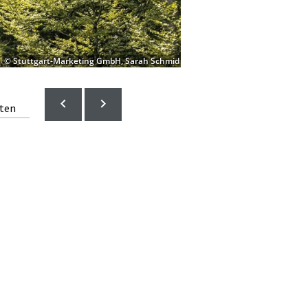
© Stuttgart-Marketing GmbH, Sarah Schmid
lten