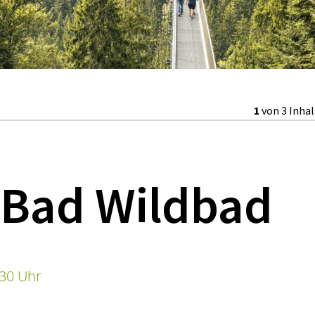
1
von 3 Inha
 Bad Wildbad
:30 Uhr