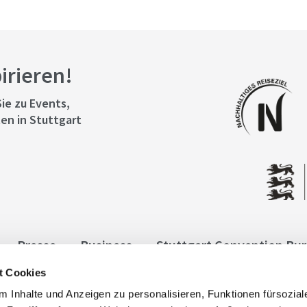
pirieren!
ie zu Events,
en in Stuttgart
Presse
Business
Stuttgart Convention Bu
t Cookies
ngen
Datenschutz
Widerruf
Kontakt
Co
 Inhalte und Anzeigen zu personalisieren, Funktionen fürsozia
it