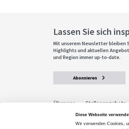
Lassen Sie sich ins
Mit unserem Newsletter bleiben S
Highlights und aktuellen Angebot
und Region immer up-to-date.
Abonnieren
Über uns
Stellenangebote
Diese Webseite verwende
Allgemeine Geschäftsbedingu
Wir verwenden Cookies, um
stuttgart.de
Barrierefreihe