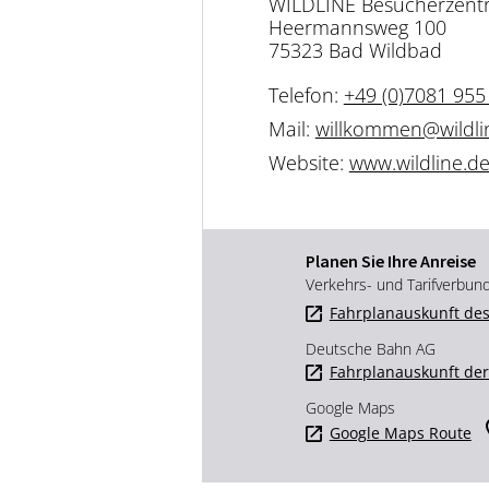
WILDLINE Besucherzent
Heermannsweg 100
75323 Bad Wildbad
Telefon:
+49 (0)7081 955
Mail:
willkommen@wildli
Website:
www.wildline.d
Planen Sie Ihre Anreise
Verkehrs- und Tarifverbun
Fahrplanauskunft des
Deutsche Bahn AG
Fahrplanauskunft de
Google Maps
Google Maps Route