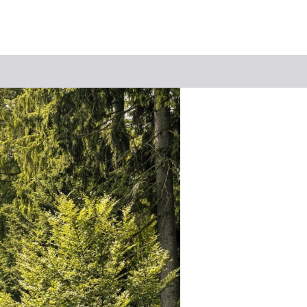
Suchbegriff
Das könnte Sie interessieren
Stadtführungen
Events & Tickets
Ausflugsziele
Erlebnisse
Wein
Radfahren
Wandern