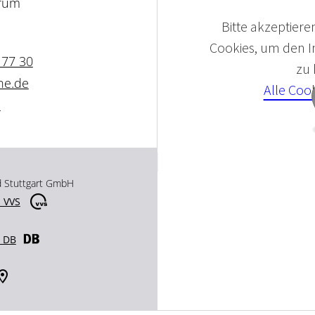
rum
Bitte akzeptieren
Cookies, um den In
 77 30
zu
ne.de
Alle Coo
e
d Stuttgart GmbH
 VVS
r DB