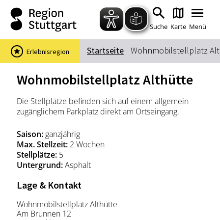
Zum Hauptinhalt springen
Zur Suche springen
Zur Hauptnavigation
Zum Footer springen
Suche
Karte
Menü
Startseite
Wohnmobilstellplatz Al
Erlebnisregion
Suchbegriff
Wohnmobilstellplatz Althütte
Die Stellplätze befinden sich auf einem allgemein
Das könnte Sie interessieren
zugänglichem Parkplatz direkt am Ortseingang.
Stadtführungen
Events & Tickets
Saison:
ganzjährig
Ausflugsziele
Erlebnisse
Max. Stellzeit:
2 Wochen
Stellplätze:
5
Wein
Radfahren
Untergrund:
Asphalt
Wandern
Lage & Kontakt
Wohnmobilstellplatz Althütte
Am Brunnen 12