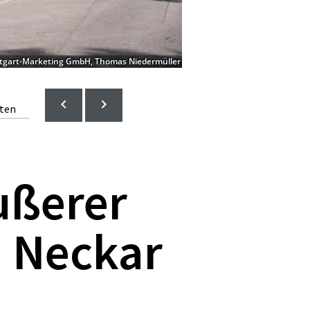
tgart-Marketing GmbH, Thomas Niedermüller
lten
ußerer
m Neckar