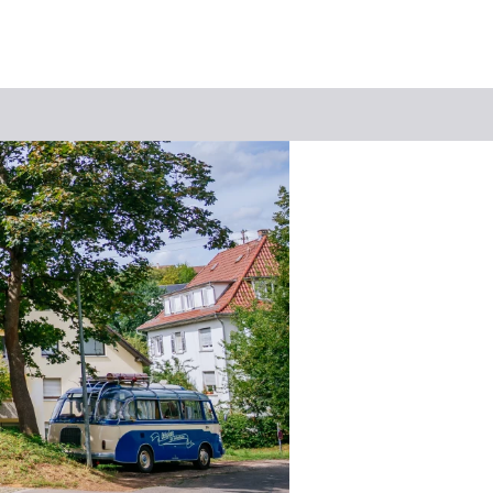
Suchbegriff
Das könnte Sie interessieren
Stadtführungen
Events & Tickets
Ausflugsziele
Erlebnisse
Wein
Radfahren
Wandern