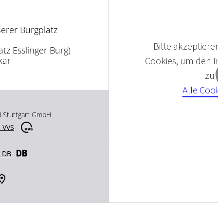
erer Burgplatz
Bitte akzeptieren
tz Esslinger Burg)
Cookies, um den In
kar
zu
Alle Coo
d Stuttgart GmbH
 VVS
r DB