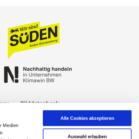
reau
Bilddatenbank
okies
Impressum
Alle Cookies akzeptieren
le Medien
ir
Auswahl erlauben