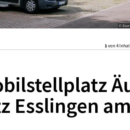
© Stut
1
von 4 Inha
ilstellplatz Ä
z Esslingen a