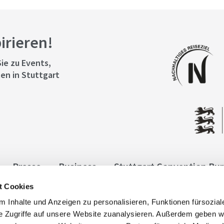
pirieren!
ie zu Events,
en in Stuttgart
Presse
Business
Stuttgart Convention Bu
t Cookies
ngen
Datenschutz
Widerruf
Kontakt
Co
 Inhalte und Anzeigen zu personalisieren, Funktionen fürsozia
it
e Zugriffe auf unsere Website zuanalysieren. Außerdem geben w