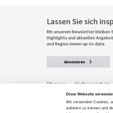
Lassen Sie sich ins
Mit unserem Newsletter bleiben S
Highlights und aktuellen Angebot
und Region immer up-to-date.
Abonnieren
Über uns
Stellenangebote
Diese Webseite verwende
Allgemeine Geschäftsbedingu
Wir verwenden Cookies, um
stuttgart.de
Barrierefreihe
anbieten zu können und di