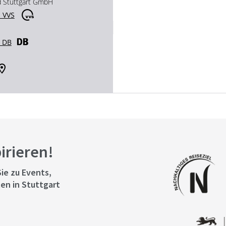
d Stuttgart GmbH
 VVS
r DB
pirieren!
ie zu Events,
en in Stuttgart