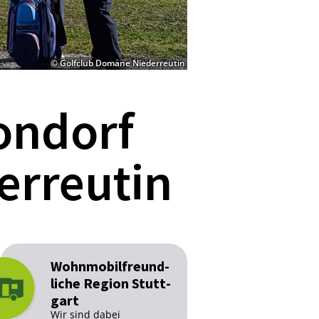
© Golfclub Domäne Niederreutin
ondorf
erreutin
Wohn­mo­bilfreund­
li­che Re­gi­on Stutt­
gart
Wir sind dabei