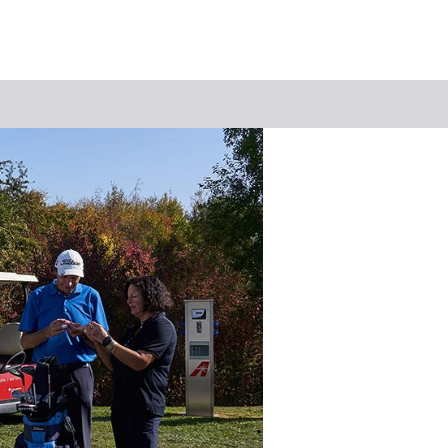
Suchbegriff
Das könnte Sie interessieren
Stadtführungen
Events & Tickets
Ausflugsziele
Erlebnisse
Wein
Radfahren
Wandern