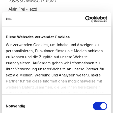
73525 SCHWÄBISCH GMÜND
Alain Frei - Jetzt!
Alain Frei - Jetzt!
Lage & Kontakt
Diese Webseite verwendet Cookies
CCS Stadtgarten Schwäbisch Gmünd
Wir verwenden Cookies, um Inhalte und Anzeigen zu
Rektor-Klaus-Str. 9
73525 SCHWÄBISCH GMÜND
personalisieren, Funktionen fürsoziale Medien anbieten
zu können und die Zugriffe auf unsere Website
Telefon:
+49 1806 570 070
zuanalysieren. Außerdem geben wir Informationen zu
Mail:
info@eventim.de
Ihrer Verwendung unsererWebsite an unsere Partner für
soziale Medien, Werbung und Analysen weiter.Unsere
Datenquelle: CTS EVENTIM AG & Co. KGaA
Partner führen diese Informationen möglicherweise mit
weiteren Datenzusammen, die Sie ihnen bereitgestellt
haben oder die sie im Rahmen IhrerNutzung der Dienste
Planen Sie Ihre Anreise
gesammelt haben.
Einwilligungsauswahl
Verkehrs- und Tarifverbund Stuttgart GmbH
Impressum
|
Datenschutzerklärung
Notwendig
Fahrplanauskunft des VVS