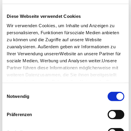
und am Ende des Tages geht er
in seine geliebte Singstunde.
Diese Webseite verwendet Cookies
Aus einem scheinbar unerschöpflichen Fundus
schlüpft Gscheidle für jede Rolle
Wir verwenden Cookies, um Inhalte und Anzeigen zu
immer wieder in neue Kostüme und wechselt
personalisieren, Funktionen fürsoziale Medien anbieten
gleichzeitig in sekundenschnelle
zu können und die Zugriffe auf unsere Website
den Charakter.
zuanalysieren. Außerdem geben wir Informationen zu
Alois Gscheidle ist Meister der Spontanität und
Ihrer Verwendung unsererWebsite an unsere Partner für
Improvisation. Bewusst lässt er
in seinem Programm Platz für Dialoge und kleinere
soziale Medien, Werbung und Analysen weiter.Unsere
Nebenrollen ohne jedoch
Partner führen diese Informationen möglicherweise mit
den roten Faden zu verlieren. Die Bühne ist eigentlich
weiteren Datenzusammen, die Sie ihnen bereitgestellt
nur Kulisse; seine Stücke
haben oder die sie im Rahmen IhrerNutzung der Dienste
inszeniert er gern mitten im Publikum.
gesammelt haben.
Einwilligungsauswahl
Nirgends kann man „schwäbisch“ als
Impressum
|
Datenschutzerklärung
Notwendig
Lebenseinstellung schneller lernen und
verstehen als bei Alois Gscheidle. Und spätestens
beim Nachhausegehen weiß
Präferenzen
auch der Nichtschwabe, dass ein „Glufamichel“ kein
Sicherheitsnadelmichael ist!