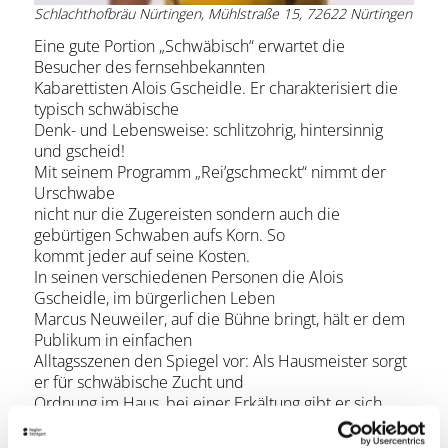
Schlachthofbräu Nürtingen, Mühlstraße 15, 72622 Nürtingen
Eine gute Portion „Schwäbisch“ erwartet die
Besucher des fernsehbekannten
Kabarettisten Alois Gscheidle. Er charakterisiert die
typisch schwäbische
Denk- und Lebensweise: schlitzohrig, hintersinnig
und gscheid!
Mit seinem Programm „Rei’gschmeckt“ nimmt der
Urschwabe
nicht nur die Zugereisten sondern auch die
gebürtigen Schwaben aufs Korn. So
kommt jeder auf seine Kosten.
In seinen verschiedenen Personen die Alois
Gscheidle, im bürgerlichen Leben
Marcus Neuweiler, auf die Bühne bringt, hält er dem
Publikum in einfachen
Alltagsszenen den Spiegel vor: Als Hausmeister sorgt
er für schwäbische Zucht und
Ordnung im Haus, bei einer Erkältung gibt er sich
sterbenskrank, als Hausfrau
kümmert er sich um die Müllsortierungsproblematik