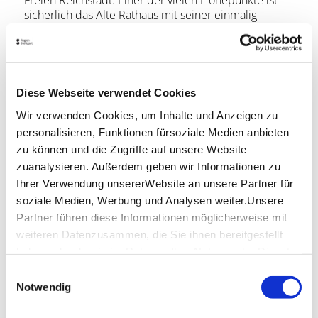
Freien Reichstadt. Einer der vielen Höhepunkte ist
sicherlich das Alte Rathaus mit seiner einmalig
schönen Renaissancefassade oder die Stadtkirche St.
Dionys mit seinem prägnaten Doppelturm. Erleben
Sie 1.200 Jahre Stadtgeschichte(n).
Mitzubringen ist
Diese Webseite verwendet Cookies
Wir verwenden Cookies, um Inhalte und Anzeigen zu
Tickets sind ausgedruckt oder digital zur Führung
mitzubringen
personalisieren, Funktionen fürsoziale Medien anbieten
zu können und die Zugriffe auf unsere Website
zuanalysieren. Außerdem geben wir Informationen zu
Hinweis an die Teilnehmer
Ihrer Verwendung unsererWebsite an unsere Partner für
soziale Medien, Werbung und Analysen weiter.Unsere
Partner führen diese Informationen möglicherweise mit
weiteren Datenzusammen, die Sie ihnen bereitgestellt
haben oder die sie im Rahmen IhrerNutzung der Dienste
gesammelt haben.
Einwilligungsauswahl
Impressum
|
Datenschutzerklärung
Notwendig
Lage & Kontakt