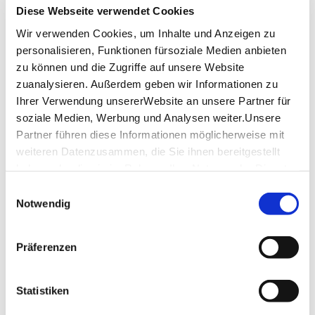
Teilnehmer: mind. 10 Personen, max. 30 Personen
Diese Webseite verwendet Cookies
Kosten: 10,- € pro Person
Treffpunkt: PlochingenInfo, Marktstr. 36, 73207
Wir verwenden Cookies, um Inhalte und Anzeigen zu
Plochingen
personalisieren, Funktionen fürsoziale Medien anbieten
zu können und die Zugriffe auf unsere Website
Bei nicht Erreichen der Mindestteilnehmerzahl kann
zuanalysieren. Außerdem geben wir Informationen zu
die Führung abgesagt werden. Teilnahme nur nach
Ihrer Verwendung unsererWebsite an unsere Partner für
bestätigter Voranmeldung.
soziale Medien, Werbung und Analysen weiter.Unsere
Partner führen diese Informationen möglicherweise mit
Lage & Kontakt
weiteren Datenzusammen, die Sie ihnen bereitgestellt
haben oder die sie im Rahmen IhrerNutzung der Dienste
Marktstraße 36, 73207 Plochingen, Deutschland
gesammelt haben.
Marktstraße 36
Einwilligungsauswahl
Impressum
|
Datenschutzerklärung
73207 Plochingen
Notwendig
Telefon:
+4971537005250
Präferenzen
Mail:
tourismus@plochingen.de
Website:
www.plochingen.de
Statistiken
Veranstalter: PlochingenInfo