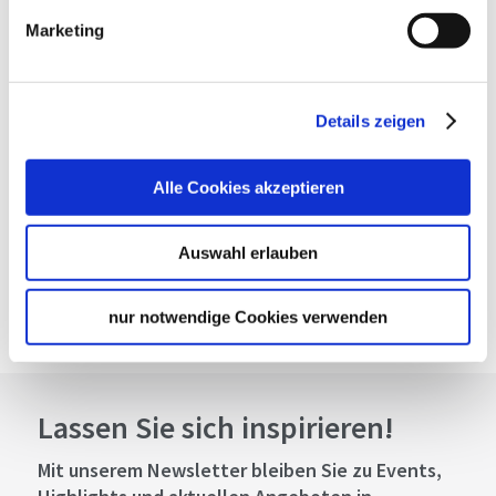
Marketing
Planen Sie Ihre Anreise
Verkehrs- und Tarifverbund Stuttgart GmbH
Fahrplanauskunft des VVS
Details zeigen
Deutsche Bahn AG
Fahrplanauskunft der DB
Alle Cookies akzeptieren
Google Maps
Google Maps Route
Auswahl erlauben
Kundenbewertungen
nur notwendige Cookies verwenden
Lassen Sie sich inspirieren!
Mit unserem Newsletter bleiben Sie zu Events,