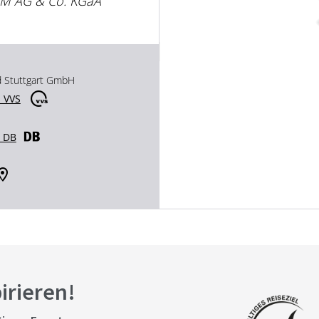
IM AG & Co. KGaA
d Stuttgart GmbH
 VVS
r DB
pirieren!