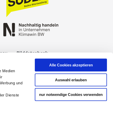
reau
Bilddatenbank
okies
Impressum
Alle Cookies akzeptieren
le Medien
ir
Auswahl erlauben
, Werbung und
nur notwendige Cookies verwenden
der Dienste