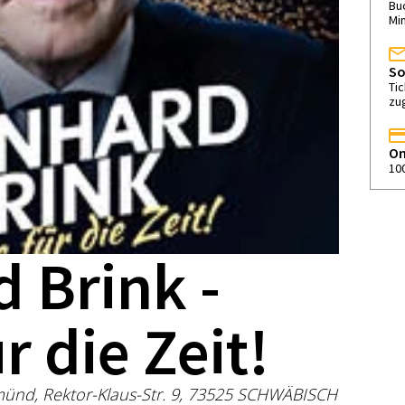
Buc
Mi
So
Ti
zu
On
10
 Brink -
r die Zeit!
ünd, Rektor-Klaus-Str. 9, 73525 SCHWÄBISCH