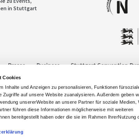
ie zu Events,
en in Stuttgart
Presse
Business
Stuttgart Convention Bu
t Cookies
ngen
Datenschutz
Widerruf
Kontakt
Co
 Inhalte und Anzeigen zu personalisieren, Funktionen fürsozia
it
e Zugriffe auf unsere Website zuanalysieren. Außerdem geben w
rwendung unsererWebsite an unsere Partner für soziale Medien
rtner führen diese Informationen möglicherweise mit weiteren
nen bereitgestellt haben oder die sie im Rahmen IhrerNutzung 
zerklärung
, info@stuttgart-tourist.de