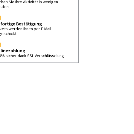
hen Sie Ihre Aktivität in wenigen
nuten
fortige Bestätigung
ckets werden Ihnen per E-Mail
geschickt
linezahlung
0% sicher dank SSL-Verschlüsselung