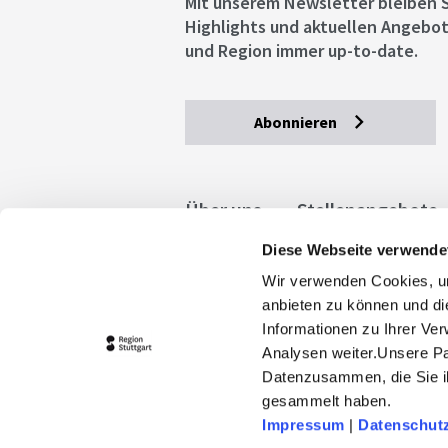
Mit unserem Newsletter bleiben S
Highlights und aktuellen Angebot
und Region immer up-to-date.
Abonnieren
Über uns
Stellenangebote
Diese Webseite verwende
Allgemeine Geschäftsbedingu
Wir verwenden Cookies, um
stuttgart.de
Barrierefreihe
anbieten zu können und di
Informationen zu Ihrer Ve
Analysen weiter.Unsere Pa
Datenzusammen, die Sie ih
gesammelt haben.
Impressum
|
Datenschut
© 2026 Stuttgart-Marketing GmbH