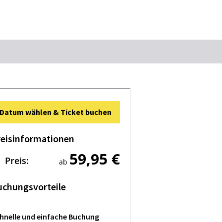
Suchbegriff
Das könnte Sie interessieren
Datum wählen & Ticket buchen
Stadtführungen
Events & Tickets
reisinformationen
Ausflugsziele
Erlebnisse
59,95 €
Wein
Radfahren
Preis:
ab
Wandern
uchungsvorteile
hnelle und einfache Buchung