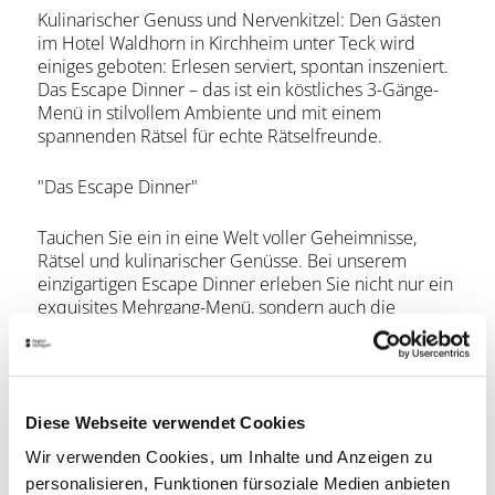
Kulinarischer Genuss und Nervenkitzel: Den Gästen
im Hotel Waldhorn in Kirchheim unter Teck wird
einiges geboten: Erlesen serviert, spontan inszeniert.
Das Escape Dinner – das ist ein köstliches 3-Gänge-
Menü in stilvollem Ambiente und mit einem
spannenden Rätsel für echte Rätselfreunde.
"Das Escape Dinner"
Tauchen Sie ein in eine Welt voller Geheimnisse,
Rätsel und kulinarischer Genüsse. Bei unserem
einzigartigen Escape Dinner erleben Sie nicht nur ein
exquisites Mehrgang-Menü, sondern auch die
Spannung eines Escape Rooms – alles an einem Ort!
Während Sie die kulinarischen Köstlichkeiten
genießen, werden Sie mit kniffligen Rätseln und
Diese Webseite verwendet Cookies
cleveren Hinweisen konfrontiert, die Ihre Sinne
schärfen und Ihre Neugier wecken. Entdecken Sie
Wir verwenden Cookies, um Inhalte und Anzeigen zu
versteckte Botschaften in den kulinarischen
personalisieren, Funktionen fürsoziale Medien anbieten