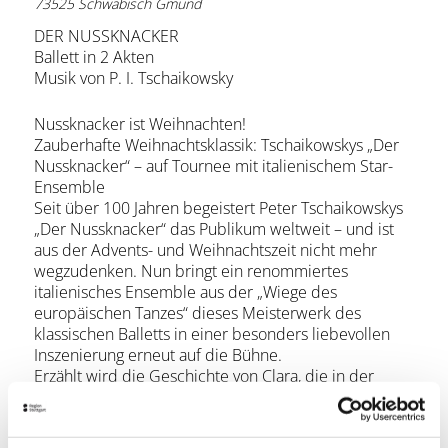
73525 Schwäbisch Gmünd
DER NUSSKNACKER
Ballett in 2 Akten
Musik von P. I. Tschaikowsky
Nussknacker ist Weihnachten!
Zauberhafte Weihnachtsklassik: Tschaikowskys „Der
Nussknacker“ – auf Tournee mit italienischem Star-
Ensemble
Seit über 100 Jahren begeistert Peter Tschaikowskys
„Der Nussknacker“ das Publikum weltweit – und ist
aus der Advents- und Weihnachtszeit nicht mehr
wegzudenken. Nun bringt ein renommiertes
italienisches Ensemble aus der „Wiege des
europäischen Tanzes“ dieses Meisterwerk des
klassischen Balletts in einer besonders liebevollen
Inszenierung erneut auf die Bühne.
Erzählt wird die Geschichte von Clara, die in der
magischen Nacht des Weihnachtsfestes eine
wundersame Reise in eine Welt voller Fantasie,
Abenteuer und Romantik erlebt – mit lebendig