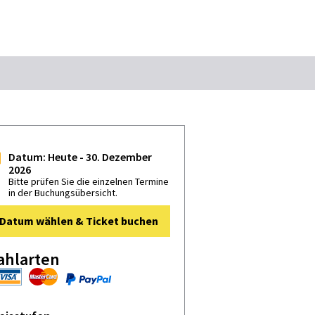
Suchbegriff
useum Württemberg
Das könnte Sie interessieren
Datum: Heute - 30. Dezember
2026
Stadtführungen
Events & Tickets
Bitte prüfen Sie die einzelnen Termine
in der Buchungsübersicht.
Ausflugsziele
Erlebnisse
Datum wählen & Ticket buchen
Wein
Radfahren
Wandern
ahlarten