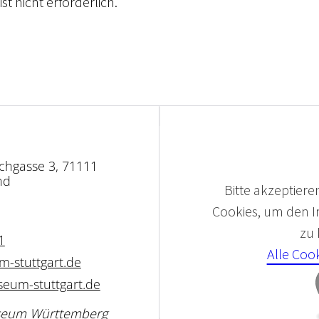
t nicht erforderlich. 
chgasse 3, 71111
nd
Bitte akzeptieren
Cookies, um den In
zu
1
Alle Coo
-stuttgart.de
eum-stuttgart.de
useum Württemberg