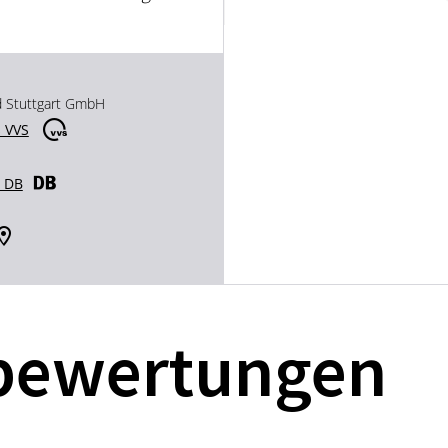
d Stuttgart GmbH
 VVS
r DB
bewertungen