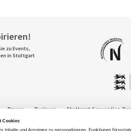
pirieren!
ie zu Events,
en in Stuttgart
Presse
Business
Stuttgart Convention Bu
t Cookies
ngen
Datenschutz
Widerruf
Kontakt
Co
 Inhalte und Anzeigen zu personalisieren, Funktionen fürsozia