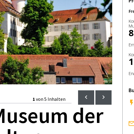
Pr
Fr
Ko
Mu
8
Er
Ko
1
Er
Bu
1
von 5 Inhalten
 Museum der