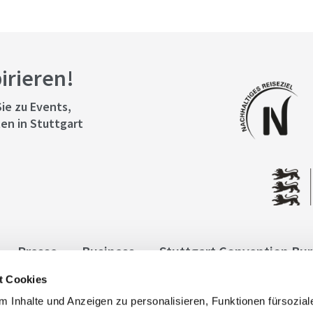
pirieren!
ie zu Events,
en in Stuttgart
Presse
Business
Stuttgart Convention Bu
t Cookies
ngen
Datenschutz
Widerruf
Kontakt
Co
 Inhalte und Anzeigen zu personalisieren, Funktionen fürsozia