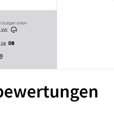
d Stuttgart GmbH
 VVS
r DB
bewertungen