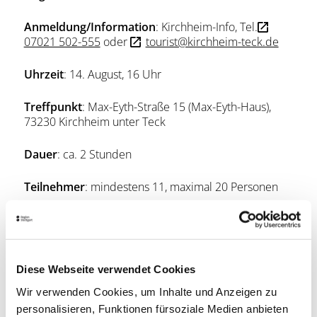
Anmeldung/Information
: Kirchheim-Info, Tel.
07021 502-555
oder
tourist@kirchheim-teck.de
Uhrzeit
: 14. August, 16 Uhr
Treffpunkt
: Max-Eyth-Straße 15 (Max-Eyth-Haus),
73230 Kirchheim unter Teck
Dauer
: ca. 2 Stunden
Teilnehmer
: mindestens 11, maximal 20 Personen
Preis
: 19 Euro pro Person
Preisinformationen
Diese Webseite verwendet Cookies
Leistungen:
Wir verwenden Cookies, um Inhalte und Anzeigen zu
personalisieren, Funktionen fürsoziale Medien anbieten
Preis inkl. kleines Bier und ein Dätscher