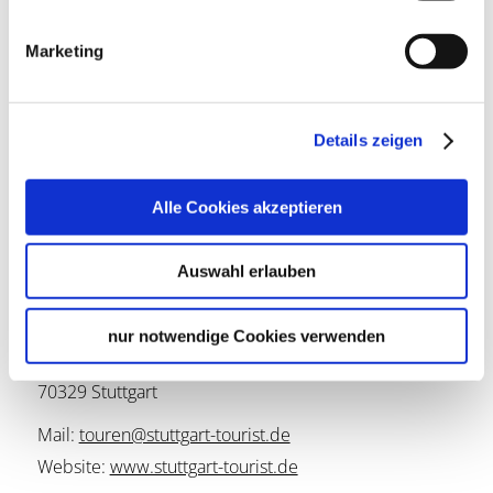
anderen Rabattaktionen.
Bitte beachten Sie, dass Umbuchungen und 
Marketing
Stornierungen nur bis 24 Stunden vor Veranstaltung 
möglich sind. Hierzu wenden Sie sich an: 
touren@stuttgart-tourist.de. Bei Nichterscheinen verfällt 
der Anspruch auf das Ticket.
Details zeigen
Alle Cookies akzeptieren
Auswahl erlauben
Lage & Kontakt
Treffpunkt: Weinbaumuseum Stuttgart-Uhlbach,
nur notwendige Cookies verwenden
Uhlbacher Platz 4, 70329 Stuttgart
Hinter der Kelter 4
70329 Stuttgart
Mail:
touren@stuttgart-tourist.de
Website:
www.stuttgart-tourist.de