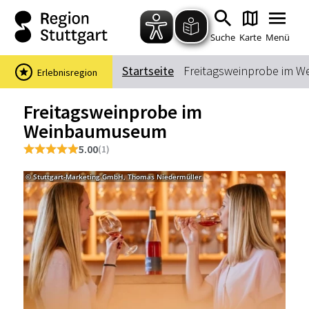
Zum Hauptinhalt springen
Zur Suche springen
Zur Hauptnavigation
Zum Footer springen
Suche
Karte
Menü
Startseite
Freitagsweinprobe im 
Erlebnisregion
Suchbegriff
Freitagsweinprobe im
Weinbaumuseum
Das könnte Sie interessieren
5.00
(1)
Stadtführungen
Events & Tickets
© Stuttgart-Marketing GmbH, Thomas Niedermüller
© Stu
Ausflugsziele
Erlebnisse
Wein
Radfahren
Wandern