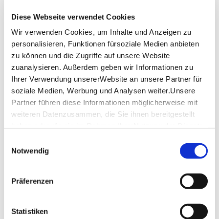
Diese Webseite verwendet Cookies
Hinweis an die Teilnehmer
Wir verwenden Cookies, um Inhalte und Anzeigen zu
personalisieren, Funktionen fürsoziale Medien anbieten
Inkl. 3er Weinprobe von ausgewählten Weinen und 
zu können und die Zugriffe auf unsere Website
kleinem Snackteller (alkoholfreie Weinprobe möglich)
zuanalysieren. Außerdem geben wir Informationen zu
Ihrer Verwendung unsererWebsite an unsere Partner für
Wir bitten um Verständnis, dass 
soziale Medien, Werbung und Analysen weiter.Unsere
Allergien/Lebensmittelunverträglichkeiten nicht 
berücksichtigt werden können.
Partner führen diese Informationen möglicherweise mit
Der Snackteller ist nicht vegetarisch. Gerne können Sie 
weiteren Datenzusammen, die Sie ihnen bereitgestellt
auch eine vegetarische Alternative buchen. Bitte geben 
haben oder die sie im Rahmen IhrerNutzung der Dienste
Sie dies bei der Buchung (unter Hinweisen) an.
gesammelt haben.
Einwilligungsauswahl
Impressum
|
Datenschutzerklärung
Sprache: deutsch 
Notwendig
Immer freitags, auch ohne Voranmeldung möglich. 
Präferenzen
Mit einer Buchungsbestätigung erhalten Sie 10 % Rabatt 
auf Souvenir- und Geschenkartikel im Haus des Tourismus. 
Ausgenommen Tickets & Bücher, nicht in Verbindung mit 
Statistiken