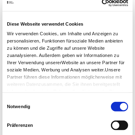
Oder, wie die Band es selbst formuliert: „Lasst uns
Feinkrach mit Schönklang kreuzen, leise aufbegehren
und uns laut zurücknehmen.“
Diese Webseite verwendet Cookies
Dust in Bloom
Wir verwenden Cookies, um Inhalte und Anzeigen zu
personalisieren, Funktionen fürsoziale Medien anbieten
"Dust in Bloom" steht für handgemachte
zu können und die Zugriffe auf unsere Website
Gitarrenmusik, die sich irgendwo im Kosmos
zuanalysieren. Außerdem geben wir Informationen zu
zwischen Shoegaze, Grunge und Indie Rock der
Neunziger bewegt, bisweilen aber auch Sixties
Ihrer Verwendung unsererWebsite an unsere Partner für
Elemente aufgreift. Daraus ergibt sich eine
soziale Medien, Werbung und Analysen weiter.Unsere
dynamische Mischung aus vielschichtigen
Partner führen diese Informationen möglicherweise mit
Gitarrenklängen, mal laut, mal leise, geformt in
weiteren Datenzusammen, die Sie ihnen bereitgestellt
ausgefeilte Arrangements voller Harmonien, die
haben oder die sie im Rahmen IhrerNutzung der Dienste
zwischen Melancholie und Euphorie oszillieren.
gesammelt haben.
Einwilligungsauswahl
Impressum
|
Datenschutzerklärung
Der teils mehrstimmige Gesang und die mal intimen,
Notwendig
mal sozialkritischen Lyrics unterstreichen die Liebe
zu schwelgenden Melodien.
Präferenzen
Lage & Kontakt