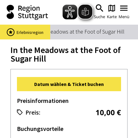
Zum Hauptinhalt springen
Zur Suche springen
Zur Hauptnavigation
Zum Footer springen
Suche
Karte
Menü
Startseite
In the Meadows at the Foot of Sugar Hill
Erlebnisregion
Suchbegriff
In the Meadows at the Foot of
Sugar Hill
Das könnte Sie interessieren
Stadtführungen
Events & Tickets
Datum wählen & Ticket buchen
Ausflugsziele
Erlebnisse
Wein
Radfahren
Preisinformationen
Wandern
10,00 €
Preis:
Buchungsvorteile