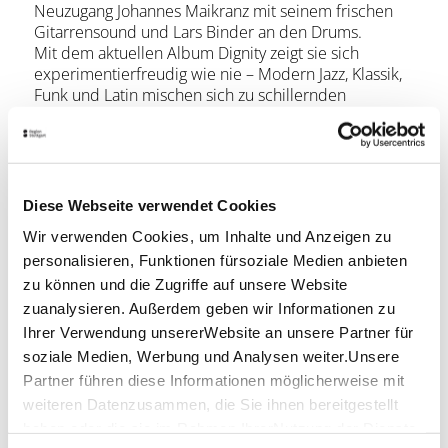
Neuzugang Johannes Maikranz mit seinem frischen
Gitarrensound und Lars Binder an den Drums.
Mit dem aktuellen Album Dignity zeigt sie sich
experimentierfreudig wie nie – Modern Jazz, Klassik,
Funk und Latin mischen sich zu schillernden
Kompositionen, in denen der vibrierend lyrische
Sound der Bassflöte, überraschende Wendungen
voller Spielfreude und dynamische
Kollektivimprovisationen die Zuhörer packen.
Diese Webseite verwendet Cookies
Wir verwenden Cookies, um Inhalte und Anzeigen zu
Lage & Kontakt
personalisieren, Funktionen fürsoziale Medien anbieten
Club Bastion e.V.
zu können und die Zugriffe auf unsere Website
Max-Eyth-Straße 57/2
zuanalysieren. Außerdem geben wir Informationen zu
73230 Kirchheim unter Teck
Ihrer Verwendung unsererWebsite an unsere Partner für
Telefon:
+49 (0)711 255 55 55
soziale Medien, Werbung und Analysen weiter.Unsere
Partner führen diese Informationen möglicherweise mit
Mail:
info@easyticket.de
weiteren Datenzusammen, die Sie ihnen bereitgestellt
Datenquelle: Easy Ticket Service
haben oder die sie im Rahmen IhrerNutzung der Dienste