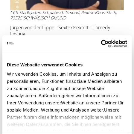
CCS Stadtgarten Schwäbisch Gmünd, Rektor-Klaus-Str. 9,
73525 SCHWÄBISCH GMÜND
Jürgen von der Lippe - Sextextsextett - Comedy-
Lesung
Jürgen von der Lippe präsentiert mit „Sextextsextett“
Wortwitz, Sprachkunst und skurrile Beobachtungen –
geistreich, provokant und voller humorvoller
Diese Webseite verwendet Cookies
Überraschungen.
Wir verwenden Cookies, um Inhalte und Anzeigen zu
Lage & Kontakt
personalisieren, Funktionen fürsoziale Medien anbieten
zu können und die Zugriffe auf unsere Website
CCS Stadtgarten Schwäbisch Gmünd
Rektor-Klaus-Str. 9
zuanalysieren. Außerdem geben wir Informationen zu
73525 SCHWÄBISCH GMÜND
Ihrer Verwendung unsererWebsite an unsere Partner für
soziale Medien, Werbung und Analysen weiter.Unsere
Telefon:
+49 1806 570 070
Partner führen diese Informationen möglicherweise mit
Mail:
info@eventim.de
weiteren Datenzusammen, die Sie ihnen bereitgestellt
haben oder die sie im Rahmen IhrerNutzung der Dienste
Datenquelle: CTS EVENTIM AG & Co. KGaA