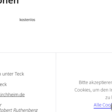
ionen
kostenlos
m unter Teck
Bitte akzeptieren
Teck
Cookies, um den In
irchheim.de
zu
Alle Coo
r
Robert Ruthenberg