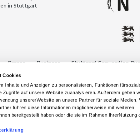
en in Stuttgart
Presse
Business
Stuttgart Convention Bu
t Cookies
ngen
Datenschutz
Widerruf
Kontakt
Co
 Inhalte und Anzeigen zu personalisieren, Funktionen fürsozia
it
e Zugriffe auf unsere Website zuanalysieren. Außerdem geben w
rwendung unsererWebsite an unsere Partner für soziale Medien
rtner führen diese Informationen möglicherweise mit weiteren
nen bereitgestellt haben oder die sie im Rahmen IhrerNutzung 
zerklärung
, info@stuttgart-tourist.de