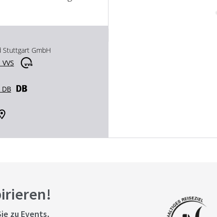
d Stuttgart GmbH
 VVS
r DB
pirieren!
ie zu Events,