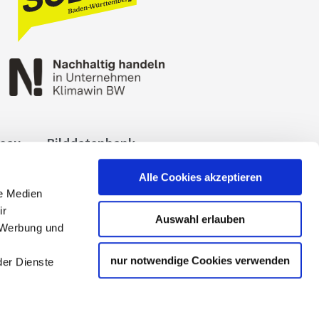
reau
Bilddatenbank
okies
Impressum
Alle Cookies akzeptieren
le Medien
ir
Auswahl erlauben
, Werbung und
nur notwendige Cookies verwenden
der Dienste