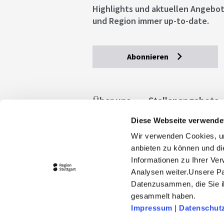
Highlights und aktuellen Angebot
und Region immer up-to-date.
Abonnieren
Über uns
Stellenangebote
Diese Webseite verwende
Allgemeine Geschäftsbedingu
Wir verwenden Cookies, um
stuttgart.de
Barrierefreihe
anbieten zu können und di
Informationen zu Ihrer Ve
Analysen weiter.Unsere Pa
Datenzusammen, die Sie ih
gesammelt haben.
Impressum
|
Datenschut
© 2026 Stuttgart-Marketing GmbH