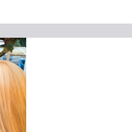
Suchbegriff
Das könnte Sie interessieren
Stadtführungen
Events & Tickets
Ausflugsziele
Erlebnisse
Wein
Radfahren
Wandern