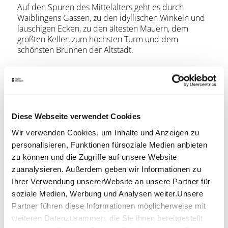
Auf den Spuren des Mittelalters geht es durch
Waiblingens Gassen, zu den idyllischen Winkeln und
lauschigen Ecken, zu den ältesten Mauern, dem
größten Keller, zum höchsten Turm und dem
schönsten Brunnen der Altstadt.
Der kurzweilige Rundgang bietet interessante und
unterhaltsame Einblicke.
Gewürzt mit Sprichwörtern und Anekdoten erfahren
Diese Webseite verwendet Cookies
die Besucher Amüsantes, Wissenswertes und
Nachdenkliches aus dem mittelalterlichen
Wir verwenden Cookies, um Inhalte und Anzeigen zu
Alltagsleben.
personalisieren, Funktionen fürsoziale Medien anbieten
zu können und die Zugriffe auf unsere Website
Während der Führung wird die Zeit einfach
zuanalysieren. Außerdem geben wir Informationen zu
zurückgedreht
Ihrer Verwendung unsererWebsite an unsere Partner für
Mitzubringen ist
soziale Medien, Werbung und Analysen weiter.Unsere
Partner führen diese Informationen möglicherweise mit
Bitte teilen Sie uns bei der Buchung mit, ob Sie mobil
weiteren Datenzusammen, die Sie ihnen bereitgestellt
eingeschränkt sind. Sie können dafür das