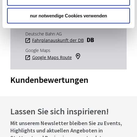
Planen Sie Ihre Anreise
Verkehrs- und Tarifverbund Stuttgart GmbH
nur notwendige Cookies verwenden
Fahrplanauskunft des VVS
Deutsche Bahn AG
Fahrplanauskunft der DB
Google Maps
Google Maps Route
Kundenbewertungen
Lassen Sie sich inspirieren!
Mit unserem Newsletter bleiben Sie zu Events,
Highlights und aktuellen Angeboten in