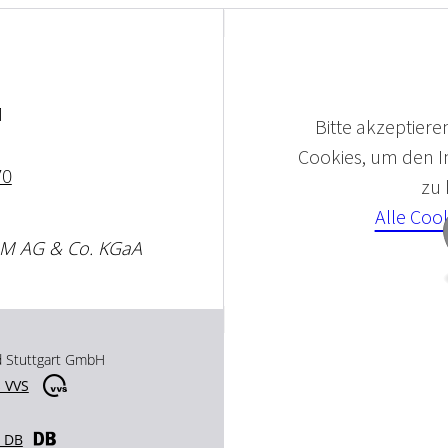
1
Bitte akzeptieren
Cookies, um den In
70
zu
Alle Coo
IM AG & Co. KGaA
d Stuttgart GmbH
 VVS
r DB