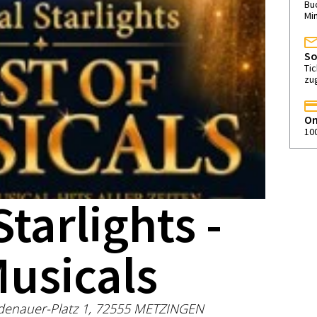
Buc
Mi
So
Ti
zu
On
10
tarlights -
Musicals
Adenauer-Platz 1, 72555 METZINGEN