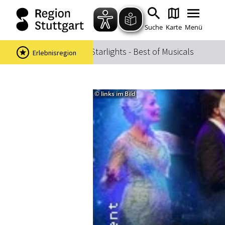
Suche
Karte
Menü
Startseite
Musical Starlights - Best of Musicals
Erlebnisregion
© links im Bild