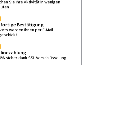
hen Sie Ihre Aktivität in wenigen
nuten
fortige Bestätigung
ckets werden Ihnen per E-Mail
geschickt
linezahlung
0% sicher dank SSL-Verschlüsselung