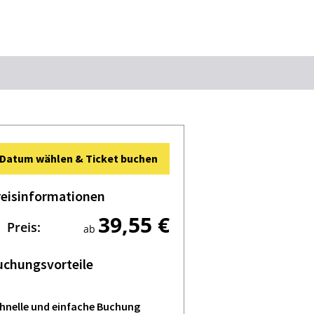
Suchbegriff
Das könnte Sie interessieren
Datum wählen & Ticket buchen
Stadtführungen
Events & Tickets
reisinformationen
Ausflugsziele
Erlebnisse
39,55 €
Wein
Radfahren
Preis:
ab
Wandern
uchungsvorteile
hnelle und einfache Buchung