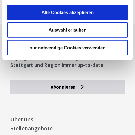
Google Maps Route
Alle Cookies akzeptieren
Auswahl erlauben
Lassen Sie sich inspirieren!
nur notwendige Cookies verwenden
Mit unserem Newsletter bleiben Sie zu Events,
Highlights und aktuellen Angeboten in
Stuttgart und Region immer up-to-date.
Abonnieren
Über uns
Stellenangebote