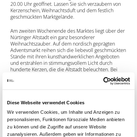
20.00 Uhr geöffnet. Lassen Sie sich verzaubern von
Kerzenschein, Weihnachtsduft und dem festlich
geschmückten Marktgelände.
Am zweiten Wochenende des Marktes liegt über der
Nürtinger Altstadt ein ganz besonderer
Weihnachtszauber. Auf dem nordisch geprägten
Adventsmarkt reihen sich die liebevoll geschmückten
Stände mit ihren kunsthandwerklichen Angeboten
und erstrahlen in stimmungsvollem Licht durch
hunderte Kerzen, die die Altstadt beleuchten. Bei
Dämmerung ab ca. 17.00 Uhr zieht auch die
schwedische Lichterkönigin Lucia mit ihrem Gefolge,
das schwedische Lieder singt, durch die schmalen
Altstadtgassen.
Diese Webseite verwendet Cookies
Preisinformationen
Wir verwenden Cookies, um Inhalte und Anzeigen zu
personalisieren, Funktionen fürsoziale Medien anbieten
Preis:
kostenlos
zu können und die Zugriffe auf unsere Website
zuanalysieren. Außerdem geben wir Informationen zu