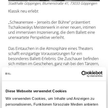
Stadthalle Göppingen, Blumenstraße 41, 73033 Göppingen
Klassik neu erlebt
„Schwanensee – Jenseits der Bühne“ präsentiert
Tschaikowskys Meisterwerk in einer neuen, intimen
und immersiven Inszenierung, die dem Ballett eine
unerwartete Perspektive verleiht.
Das Eintauchen in die Atmosphäre eines Theaters
schafft einzigartige Voraussetzungen für ein
besonderes Ballett-Erlebnis: Die Zuschauer befinden
sich mitten im Geschehen, ganz nah bei den Tänzern,
begleitet vom Live-Klang eines Streichquartetts, das
die Musik in ihrer reinsten Form zum Leben erweckt.
Die Inszenierung verwischt die Grenzen zwischen
Bühne und Zuschauerraum. Im Spiel von Licht und
Diese Webseite verwendet Cookies
Klang entfaltet sich die Geschichte von Odette und
Wir verwenden Cookies, um Inhalte und Anzeigen zu
Odile mit neuer Tiefe. Minimalistische
personalisieren, Funktionen fürsoziale Medien anbieten
Bühnenästhetik und eine filmische Erzählweise