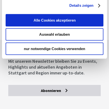
Details zeigen
Deutsche Bahn AG
Fahrplanauskunft der DB
Google Maps
Alle Cookies akzeptieren
Google Maps Route
Auswahl erlauben
nur notwendige Cookies verwenden
Lassen Sie sich inspirieren!
Mit unserem Newsletter bleiben Sie zu Events,
Highlights und aktuellen Angeboten in
Stuttgart und Region immer up-to-date.
Abonnieren