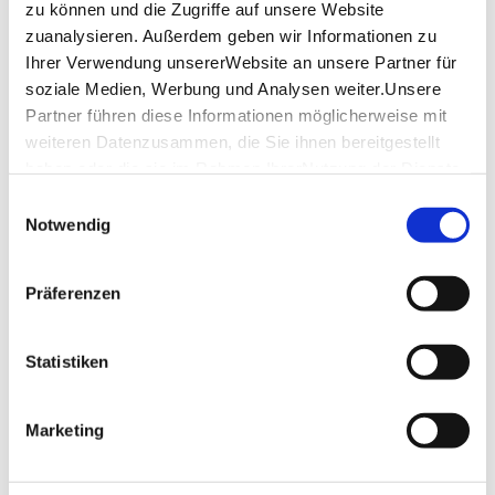
schenken dem Klassiker frischen Atem.
zu können und die Zugriffe auf unsere Website
zuanalysieren. Außerdem geben wir Informationen zu
„Schwanensee – Jenseits der Bühne“ lädt dazu ein,
Ihrer Verwendung unsererWebsite an unsere Partner für
große Ballettkunst neu zu entdecken – lebendig,
soziale Medien, Werbung und Analysen weiter.Unsere
berührend und überraschend nah.
Partner führen diese Informationen möglicherweise mit
weiteren Datenzusammen, die Sie ihnen bereitgestellt
Weitere Einblicke gibt es auf Instagram:
haben oder die sie im Rahmen IhrerNutzung der Dienste
@grandclassicballet
gesammelt haben.
Einwilligungsauswahl
Impressum
|
Datenschutzerklärung
Lage & Kontakt
Notwendig
Stadthalle Göppingen
Blumenstraße 41
Präferenzen
73033 Göppingen
Veranstalter: Konstantin Rain be.entertained
Statistiken
Marketing
Planen Sie Ihre Anreise
Verkehrs- und Tarifverbund Stuttgart GmbH
Fahrplanauskunft des VVS