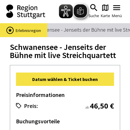
Zum Hauptinhalt springen
Zur Suche springen
Zur Hauptnavigation
Zum Footer springen
Suche
Karte
Menü
Startseite
Schwanensee - Jenseits der Bühne mit live Str
Erlebnisregion
Suchbegriff
Schwanensee - Jenseits der
Bühne mit live Streichquartett
Das könnte Sie interessieren
Stadtführungen
Events & Tickets
Datum wählen & Ticket buchen
Ausflugsziele
Erlebnisse
Wein
Radfahren
Preisinformationen
Wandern
46,50 €
Preis:
ab
Buchungsvorteile