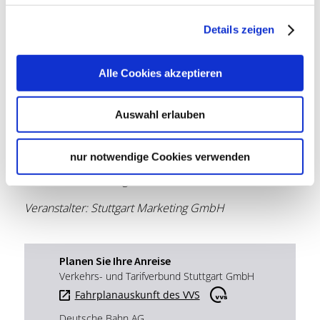
Details zeigen
Lage & Kontakt
Alle Cookies akzeptieren
Treffpunkt: Stadtbibliothek am Mailänder Platz,
Mailänder Platz 1 (Eingang gegenüber Milaneo),
70173 Stuttgart, Deutschland
Auswahl erlauben
Mailänder Platz 1
70173 Stuttgart
nur notwendige Cookies verwenden
Mail:
touren@stuttgart-tourist.de
Website:
www.stuttgart-tourist.de
Veranstalter: Stuttgart Marketing GmbH
Planen Sie Ihre Anreise
Verkehrs- und Tarifverbund Stuttgart GmbH
Fahrplanauskunft des VVS
Deutsche Bahn AG