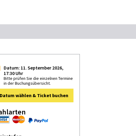
Suchbegriff
altung Weil der Stadt
Das könnte Sie interessieren
Datum: 11. September 2026,
17:30 Uhr
Stadtführungen
Events & Tickets
Bitte prüfen Sie die einzelnen Termine
in der Buchungsübersicht.
Ausflugsziele
Erlebnisse
Datum wählen & Ticket buchen
Wein
Radfahren
Wandern
ahlarten