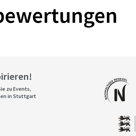
bewertungen
pirieren!
ie zu Events,
en in Stuttgart