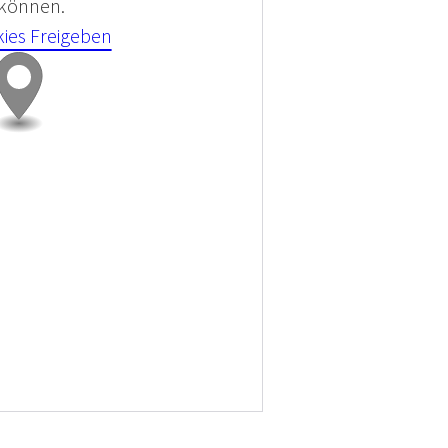
 können.
kies Freigeben