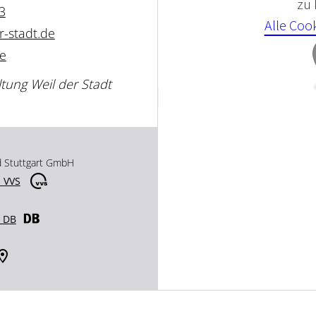
zu
3
Alle Coo
r-stadt.de
de
ltung Weil der Stadt
d Stuttgart GmbH
 VVS
r DB