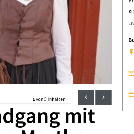
Pr
Ki
Er
Bu
1
von 5 Inhalten
ndgang mit