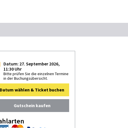
Suchbegriff
t Marketing GmbH
Das könnte Sie interessieren
Datum: 27. September 2026,
11:30 Uhr
Stadtführungen
Events & Tickets
Bitte prüfen Sie die einzelnen Termine
in der Buchungsübersicht.
Ausflugsziele
Erlebnisse
Datum wählen & Ticket buchen
Wein
Radfahren
Wandern
Gutschein kaufen
ahlarten