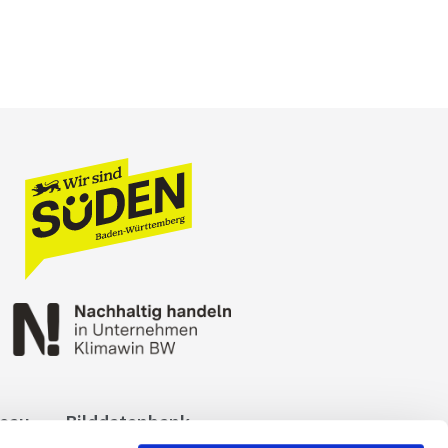
reau
Bilddatenbank