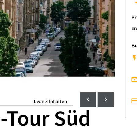
Pr
Er
Bu
1
von 3 Inhalten
s-Tour Süd