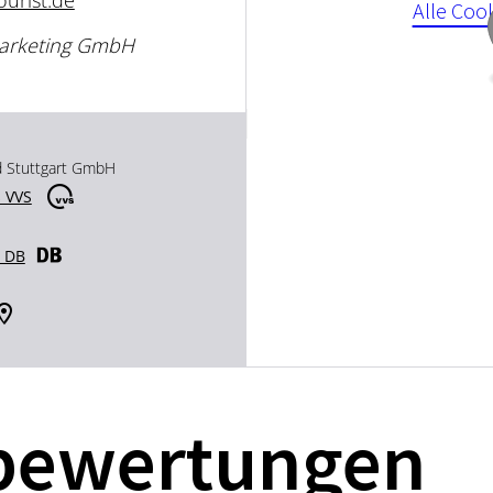
ourist.de
Alle Coo
 Marketing GmbH
d Stuttgart GmbH
 VVS
r DB
bewertungen