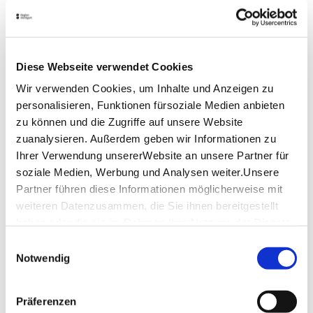
Hinweis an die Teilnehmer
Bitte beachten Sie:
Diese Webseite verwendet Cookies
Wir verwenden Cookies, um Inhalte und Anzeigen zu
Tickets können an jedem Fahrtag und zu jeder 
personalisieren, Funktionen fürsoziale Medien anbieten
Fahrtzeit eingelöst werden. Das Ticket wird vor 
Ort entwertet und gilt ab Fahrtantritt 24 Stunden.
zu können und die Zugriffe auf unsere Website
zuanalysieren. Außerdem geben wir Informationen zu
Ein Gutschein muss vor Fahrtantritt online in ein 
Ihrer Verwendung unsererWebsite an unsere Partner für
Ticket umgewandelt werden!
soziale Medien, Werbung und Analysen weiter.Unsere
Partner führen diese Informationen möglicherweise mit
Fahrzeitänderungen sind jederzeit möglich! Bitte 
weiteren Datenzusammen, die Sie ihnen bereitgestellt
informieren Sie sich vor Fahrtantritt im Internet 
haben oder die sie im Rahmen IhrerNutzung der Dienste
unter 
www.stuttgart-citytour.de
. Tickets sind 
am gebuchten Tag zu jeder Abfahrtszeit gültig.
gesammelt haben.
Einwilligungsauswahl
Impressum
|
Datenschutzerklärung
Notwendig
Ein bereits gekauftes Einzelticket kann nicht durch 
Aufzahlung in ein Kombiticket eingetauscht werden.
Präferenzen