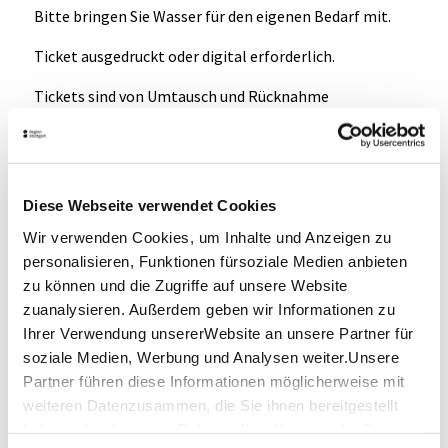
Bitte bringen Sie Wasser für den eigenen Bedarf mit.
Ticket ausgedruckt oder digital erforderlich.
Tickets sind von Umtausch und Rücknahme
ausgeschlossen!
Hinweis an die Teilnehmer
Diese Webseite verwendet Cookies
Treff- und Endpunkt
Vor dem Restaurant Satz 3, im Dietbach, Stuttgart-
Wir verwenden Cookies, um Inhalte und Anzeigen zu
Luginsland. Mit öffentlichen Verkehrsmitteln Bus 60 
personalisieren, Funktionen fürsoziale Medien anbieten
erreichbar, 10 Minuten Fussweg. Bitte kommt 15 Minuten 
zu können und die Zugriffe auf unsere Website
vor Start.
zuanalysieren. Außerdem geben wir Informationen zu
Ihrer Verwendung unsererWebsite an unsere Partner für
Hinweis
soziale Medien, Werbung und Analysen weiter.Unsere
Während der Veranstaltung können Foto- und 
Partner führen diese Informationen möglicherweise mit
Videoaufnahmen von der Veranstaltung für 
weiteren Datenzusammen, die Sie ihnen bereitgestellt
Veröffentlichungen gemacht werden.
haben oder die sie im Rahmen IhrerNutzung der Dienste
Mit der Teilnahme an der Veranstaltung erklären Sie sich 