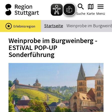
Zum Hauptinhalt springen
Zur Suche springen
Zur Hauptnavigation
Zum Footer springen
Suche
Karte
Menü
Startseite
Weinprobe im Burgweinb
Erlebnisregion
Suchbegriff
Weinprobe im Burgweinberg -
ESTiVAL POP-UP
Sonderführung
Das könnte Sie interessieren
Stadtführungen
Events & Tickets
Ausflugsziele
Erlebnisse
Wein
Radfahren
Wandern