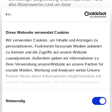
alles Wissenswertes rund um diese
außergewöhnliche Weinlage direkt an der Esslinger
Burg, geniesse dabei zwei ausgesuchte Weine dieser
Lage.
Mitzubringen ist
Diese Webseite verwendet Cookies
Wir verwenden Cookies, um Inhalte und Anzeigen zu
Tickets sind ausgedruckt oder digital zur Führung
mitzubringen.
personalisieren, Funktionen fürsoziale Medien anbieten
zu können und die Zugriffe auf unsere Website
zuanalysieren. Außerdem geben wir Informationen zu
Hinweis an die Teilnehmer
Ihrer Verwendung unsererWebsite an unsere Partner für
soziale Medien, Werbung und Analysen weiter.Unsere
Partner führen diese Informationen möglicherweise mit
weiteren Datenzusammen, die Sie ihnen bereitgestellt
haben oder die sie im Rahmen IhrerNutzung der Dienste
gesammelt haben.
Einwilligungsauswahl
Impressum
|
Datenschutzerklärung
Notwendig
Lage & Kontakt