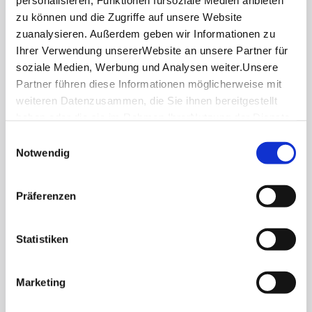
personalisieren, Funktionen fürsoziale Medien anbieten
zu können und die Zugriffe auf unsere Website
zuanalysieren. Außerdem geben wir Informationen zu
Über uns
Ihrer Verwendung unsererWebsite an unsere Partner für
Stellenangebote
soziale Medien, Werbung und Analysen weiter.Unsere
Presse
Partner führen diese Informationen möglicherweise mit
weiteren Datenzusammen, die Sie ihnen bereitgestellt
Business
haben oder die sie im Rahmen IhrerNutzung der Dienste
Stuttgart Convention Bureau
gesammelt haben.
Einwilligungsauswahl
Bilddatenbank
Impressum
|
Datenschutzerklärung
Notwendig
Allgemeine Geschäftsbedingungen
Datenschutz
Präferenzen
Widerruf
Kontakt
Statistiken
Cookies
Impressum
Marketing
stuttgart.de