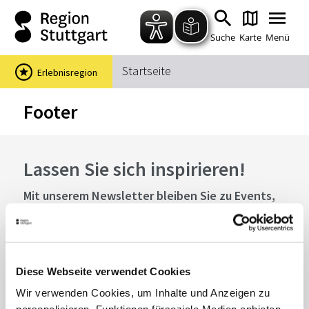
Zum Hauptinhalt springen
Zur Suche springen
Zur Hauptnavigation
Zum Footer springen
Suche
Karte
Menü
Startseite
Erlebnisregion
Suchbegriff
Footer
Das könnte Sie interessieren
Lassen Sie sich inspirieren!
Stadtführungen
Events & Tickets
Mit unserem Newsletter bleiben Sie zu Events,
Ausflugsziele
Erlebnisse
Highlights und aktuellen Angeboten in
Wein
Radfahren
Stuttgart und Region immer up-to-date.
Wandern
Diese Webseite verwendet Cookies
Abonnieren
Wir verwenden Cookies, um Inhalte und Anzeigen zu