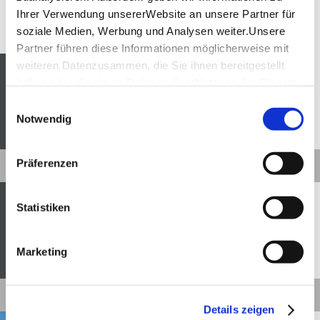
Touren
Ihrer Verwendung unsererWebsite an unsere Partner für
soziale Medien, Werbung und Analysen weiter.Unsere
Partner führen diese Informationen möglicherweise mit
Göppingen
Entfernung anzeigen
weiteren Datenzusammen, die Sie ihnen bereitgestellt
Adelberger Kornhaus
haben oder die sie im Rahmen IhrerNutzung der Dienste
Göppingen
gesammelt haben.
Einwilligungsauswahl
Impressum
|
Datenschutzerklärung
Notwendig
©
Präferenzen
Details
Lorch
Entfernung anzeigen
Alpaka Wanderung auf der
Statistiken
Alpakawiese
Marketing
©
Details
Details zeigen
Göppingen
Entfernung anzeigen