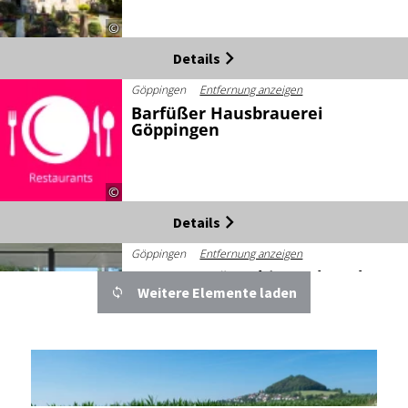
©
Details
Göppingen
Entfernung anzeigen
Barfüßer Hausbrauerei
Göppingen
©
Details
Göppingen
Entfernung anzeigen
Berggaststätte himmel&erde
Göppingen
Weitere Elemente laden
Geöffnet von 12:00 bis 19:00 Uhr
©
Details