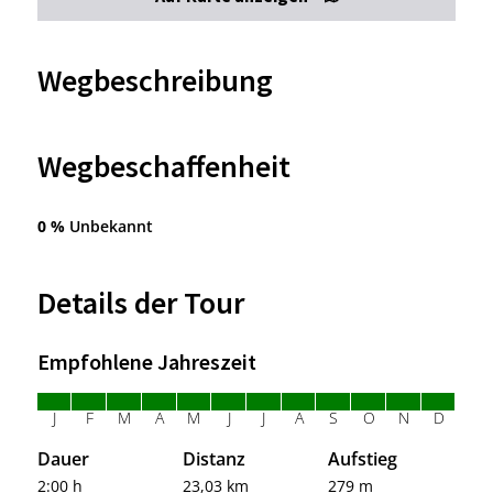
Wegbeschreibung
Wegbeschaffenheit
0 %
Unbekannt
Details der Tour
Empfohlene Jahreszeit
J
F
M
A
M
J
J
A
S
O
N
D
Dauer
Distanz
Aufstieg
2:00 h
23,03 km
279 m