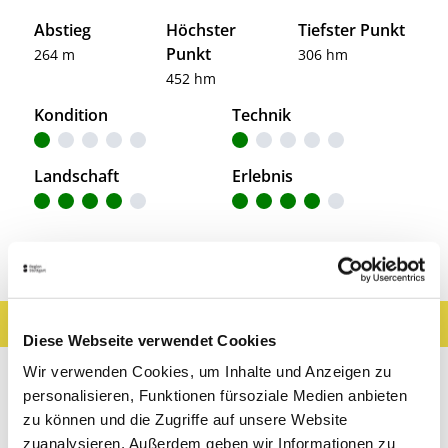
Abstieg
Höchster
Tiefster Punkt
Punkt
264 m
306 hm
452 hm
Kondition
Technik
Landschaft
Erlebnis
Entdeckungen entlang der Tour
Ergebnisse filtern
Karte anzeigen
Diese Webseite verwendet Cookies
Sehenswertes
Gastronomie
Wein
Wir verwenden Cookies, um Inhalte und Anzeigen zu
personalisieren, Funktionen fürsoziale Medien anbieten
Museen & Ausstellungen
Freizeit
zu können und die Zugriffe auf unsere Website
zuanalysieren. Außerdem geben wir Informationen zu