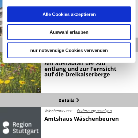
Alter Kasten Göppingen
Alle Cookies akzeptieren
Auswahl erlauben
©
Details
nur notwendige Cookies verwenden
Mutlangen
Entfernung anzeigen
Am Steilabfall der Alb
entlang und zur Fernsicht
auf die Dreikaiserberge
©
Details
Wäschenbeuren
Entfernung anzeigen
Amtshaus Wäschenbeuren