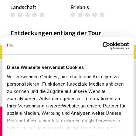
Landschaft
Erlebnis
Entdeckungen entlang der Tour
Ergebnisse filtern
Karte anzeigen
Sehenswertes
Gastronomie
Wein
Diese Webseite verwendet Cookies
Wir verwenden Cookies, um Inhalte und Anzeigen zu
Museen & Ausstellungen
Freizeit
personalisieren, Funktionen fürsoziale Medien anbieten
zu können und die Zugriffe auf unsere Website
Touren
zuanalysieren. Außerdem geben wir Informationen zu
Ihrer Verwendung unsererWebsite an unsere Partner für
Vaihingen an der Enz
Entfernung anzeigen
soziale Medien, Werbung und Analysen weiter.Unsere
Ausflugslokal Eselsburg
Partner führen diese Informationen möglicherweise mit
Ensingen
weiteren Datenzusammen, die Sie ihnen bereitgestellt
haben oder die sie im Rahmen IhrerNutzung der Dienste