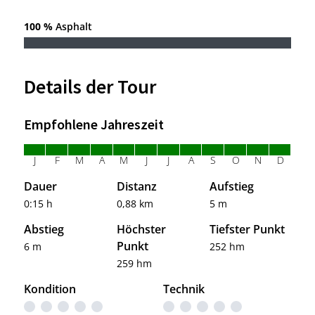
100 %
Asphalt
Details der Tour
Empfohlene Jahreszeit
J
F
M
A
M
J
J
A
S
O
N
D
Dauer
Distanz
Aufstieg
0:15 h
0,88 km
5 m
Abstieg
Höchster
Tiefster Punkt
Punkt
6 m
252 hm
259 hm
Kondition
Technik