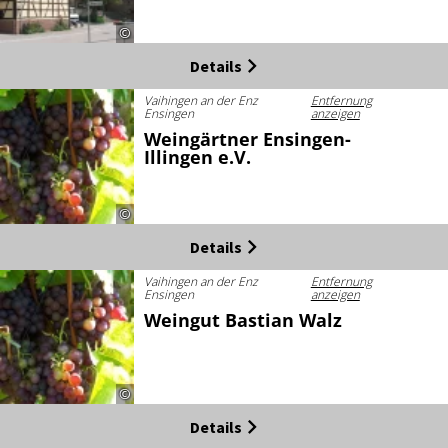
©
Details
Vaihingen an der Enz
Entfernung
Ensingen
anzeigen
Weingärtner Ensingen-
Illingen e.V.
©
Details
Vaihingen an der Enz
Entfernung
Ensingen
anzeigen
Weingut Bastian Walz
©
Details