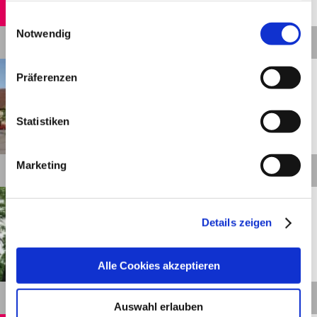
gesammelt haben.
©
Einwilligungsauswahl
Impressum
|
Datenschutzerklärung
Notwendig
Details
Vaihingen an der Enz
Entfernung anzeigen
Präferenzen
Bartenberg-Rundweg
Statistiken
©
Marketing
Details
Vaihingen an der Enz
Entfernung anzeigen
Eselsburg-Rundweg
Details zeigen
Alle Cookies akzeptieren
©
Details
Auswahl erlauben