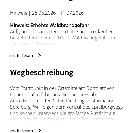
Hinweis | 25.06.2026 – 11.07.2026
Hinweis: Erhöhte Waldbrandgefahr
Aufgrund der anhaltenden Hitze und Trockenheit
besteht derzeit eine erhöhte Waldbrandgefahr im
Landkreis Göppingen.
Bitte beachte:
mehr lesen
Im Wald gilt vom 1. März bis 31. Oktober ein
Rauchverbot.
Wegbeschreibung
Feuer sind ausschließlich an offiziellen Grillstellen
erlaubt. Örtliche Sperrungen von Grillstellen sind
Vom Startpunkt in der Ortsmitte am Dorfplatz von
unbedingt zu beachten.
Hohenstaufen führt uns die Tour links über die
Ailstraße durch den Ort in Richtung Felsformation
Mitgebrachte Grillgeräte dürfen im Wald nicht
Spielburg. Wir folgen dem Verlauf des Spielburgwegs
verwendet werden.
und können unterwegs die großartige Aussicht auf
den Albtrauf und das Filstal genießen. Unterwegs
Parke nicht auf trockenen Wiesen und halte
laden immer wieder Bänke zu einer kleinen Rast ein.
Forstwege für Einsatzfahrzeuge jederzeit frei.
mehr lesen
An der nächsten Gabelung, der sogenannten „Ski-