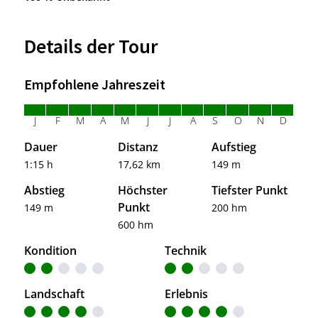
Details der Tour
Empfohlene Jahreszeit
J
F
M
A
M
J
J
A
S
O
N
D
Dauer
Distanz
Aufstieg
1:15 h
17,62 km
149 m
Abstieg
Höchster
Tiefster Punkt
Punkt
149 m
200 hm
600 hm
Kondition
Technik
Landschaft
Erlebnis