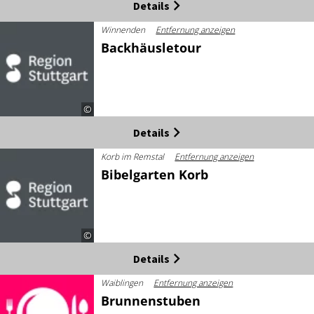
Details
Winnenden
Entfernung anzeigen
Backhäusletour
©
Details
Korb im Remstal
Entfernung anzeigen
Bibelgarten Korb
©
Details
Waiblingen
Entfernung anzeigen
Brunnenstuben