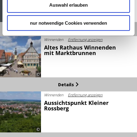
Auswahl erlauben
Geöffnet von 11:30 bis 23:00 Uhr
©
nur notwendige Cookies verwenden
Details
Winnenden
Entfernung anzeigen
Altes Rathaus Winnenden
mit Marktbrunnen
©
Details
Winnenden
Entfernung anzeigen
Aussichtspunkt Kleiner
Rossberg
©