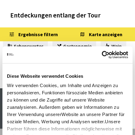
Entdeckungen entlang der Tour
Ergebnisse filtern
Karte anzeigen
Sehenswertes
Gastronomie
Wein
Museen & Ausstellungen
Freizeit
Touren
Diese Webseite verwendet Cookies
Wir verwenden Cookies, um Inhalte und Anzeigen zu
Korb
Entfernung anzeigen
personalisieren, Funktionen fürsoziale Medien anbieten
Active Garden Korb
zu können und die Zugriffe auf unsere Website
zuanalysieren. Außerdem geben wir Informationen zu
Geöffnet von 10:00 bis 20:00 Uhr
Ihrer Verwendung unsererWebsite an unsere Partner für
soziale Medien, Werbung und Analysen weiter.Unsere
©
Partner führen diese Informationen möglicherweise mit