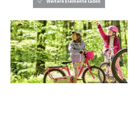
Weitere Elemente laden
Details
Korb
Entfernung anzeigen
Bürgermeisteramt Korb
©
Details
© Remstal Tourismus e.V.
1
von 1
Weitere Informationen Web:
https://www.winnenden.de/start/kultur-sport-
tourismus/Radwandern.html