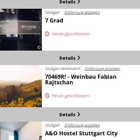
Details
Stuttgart
Entfernung anzeigen
7 Grad
Heute geschlossen
©
Details
Stuttgart-Weilimdorf
Entfernung anzeigen
70469R! - Weinbau Fabian
Rajtschan
Heute geschlossen
©
Details
Stuttgart
Entfernung anzeigen
A&O Hostel Stuttgart City