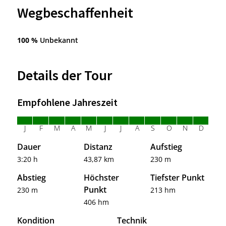
Wegbeschaffenheit
100 %
Unbekannt
Details der Tour
Empfohlene Jahreszeit
J
F
M
A
M
J
J
A
S
O
N
D
Dauer
Distanz
Aufstieg
3:20 h
43,87 km
230 m
Abstieg
Höchster
Tiefster Punkt
Punkt
230 m
213 hm
406 hm
Kondition
Technik