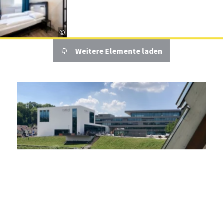
©
Jetzt buchen
Weitere Elemente laden
Stuttgart
Entfernung anzeigen
Abacco’s Steakhouse
Geöffnet von 11:30 bis 00:30 Uhr
©
Details
© Remstal Tourismus e. V.
1
von 2