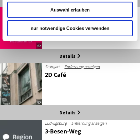
Auswahl erlauben
Stuttgart
Entfernung anzeigen
1893 – Das Clubrestaurant
des VfB
nur notwendige Cookies verwenden
Heute geschlossen
©
Details
Stuttgart
Entfernung anzeigen
2D Café
©
Details
Ludwigsburg
Entfernung anzeigen
3-Besen-Weg