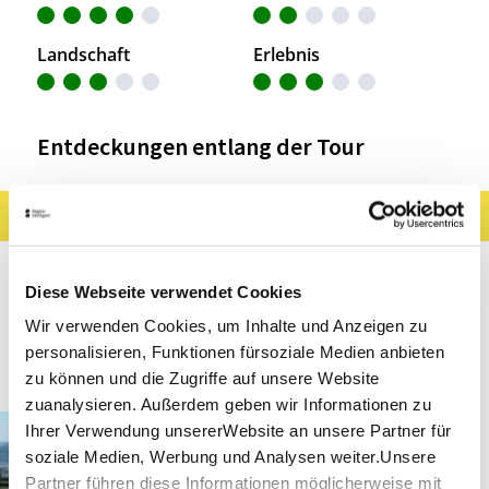
Landschaft
Erlebnis
Entdeckungen entlang der Tour
Ergebnisse filtern
Karte anzeigen
Sehenswertes
Gastronomie
Wein
Diese Webseite verwendet Cookies
Museen & Ausstellungen
Freizeit
Wir verwenden Cookies, um Inhalte und Anzeigen zu
personalisieren, Funktionen fürsoziale Medien anbieten
Touren
zu können und die Zugriffe auf unsere Website
zuanalysieren. Außerdem geben wir Informationen zu
Fellbach
Entfernung anzeigen
Ihrer Verwendung unsererWebsite an unsere Partner für
"Untere Ebene" auf dem
soziale Medien, Werbung und Analysen weiter.Unsere
Kappelberg
Partner führen diese Informationen möglicherweise mit