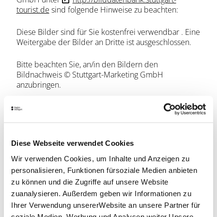
tourist.de
sind folgende Hinweise zu beachten:
Diese Bilder sind für Sie kostenfrei verwendbar . Eine
Weitergabe der Bilder an Dritte ist ausgeschlossen.
Bitte beachten Sie, an/in den Bildern den
Bildnachweis © Stuttgart-Marketing GmbH
anzubringen.
(Ausnahme: Bei den Motiven Mercedes-Benz
Museum: © Daimler AG – bei den Motiven Porsche
Museum: © Porsche AG)
Diese Webseite verwendet Cookies
Alle weiteren Copyrights finden Sie in den Bildnamen
Wir verwenden Cookies, um Inhalte und Anzeigen zu
hinterlegt.
personalisieren, Funktionen fürsoziale Medien anbieten
Bei verwendung unserer Bilder in Zeitschriften,
zu können und die Zugriffe auf unsere Website
Büchern, Artikeln oder ähnlichen Druckerzeugnissen
zuanalysieren. Außerdem geben wir Informationen zu
bitten wir um ein Ansichtsexemplar.
Ihrer Verwendung unsererWebsite an unsere Partner für
soziale Medien, Werbung und Analysen weiter.Unsere