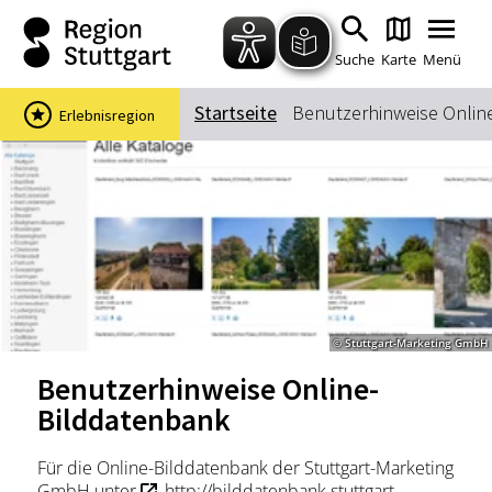
Zum Hauptinhalt springen
Zur Suche springen
Zur Hauptnavigation
Zum Footer springen
Suche
Karte
Menü
Startseite
Benutzerhinweise Onlin
Erlebnisregion
Suchbegriff
Das könnte Sie interessieren
Stadtführungen
Events & Tickets
Ausflugsziele
Erlebnisse
© Stuttgart-Marketing GmbH
Wein
Radfahren
Benutzerhinweise Online-
Wandern
Bilddatenbank
Für die Online-Bilddatenbank der Stuttgart-Marketing
GmbH unter
http://bilddatenbank.stuttgart-